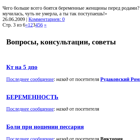
Чего больше всего боятся беременные женщины перед родами? Б
мучилась, чуть не умерла, а ты так поступаешь!»
26.06.2009 |
Комментариев: 0
Стр. 3 из 6
«
1
2
3
4
5
6
»
Вопросы, консультации, советы
Кт на 5 дпо
Последнее сообщение
:
назад
от посетителя
Рудаковский Ром
БЕРЕМЕННОСТЬ
Последнее сообщение
:
назад
от посетителя
Боли при ношении пессария
Последнее сообщение
:
назад
от посетителя
Виктория