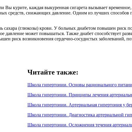
и Вы курите, каждая выкуренная сигарета вызывает временное,
ных средств, снижающих давление. Одним из лучших способов 
нь сахара (глюкозы) крови. У больных диабетом повышен риск п
ьное давление может повышаться. Также диабет способствует ра
вышен риск возникновения сердечно-сосудистых заболеваний, п
Читайте также:
Школа гипертонии. Основы рационального питани
Школа гипертонии. Принципы лечения артериальн
Школа гипертонии. Артериальная гипертония у б
Школа гипертонии. Диагностика артериальной ги
Школа гипертонии. Осложнения течения артериал