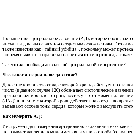
Повышенное артериальное давление (АД), которое обозначаетс
инсульт и другим сердечно-сосудистым осложнениям. Это само
также известна как «тайный убийца», поскольку может протек
вовремя выявить и правильно лечиться от гипертонии, а также
Так что же необходимо знать об артериальной гипертензии?
Что такое артериальное давление?
Давление крови - это сила, с которой кровь действует на стен
число (в данном случае 120) обозначает систолическое давлени
проталкивает кровь в артерии, поэтому в этот момент давление
(ДАД) или силу, с которой кровь действует на сосуды во время
вызывают особые тоны сердца, которые можно выслушать стет
Как измерить АД?
Инструмент для измерения артериального давления называетс
показывает давление в миллиметрах ртутного столба (сокращенн