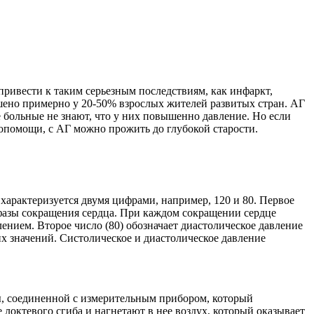
ривести к таким серьезным последствиям, как инфаркт,
шено примерно у 20-50% взрослых жителей развитых стран. АГ
 больные не знают, что у них повышенно давление. Но если
мопомощи, с АГ можно прожить до глубокой старости.
а характеризуется двумя цифрами, например, 120 и 80. Первое
я фазы сокращения сердца. При каждом сокращении сердце
лением. Второе число (80) обозначает диастолическое давление
ких значений. Систолическое и диастолическое давление
ы, соединенной с измерительным прибором, который
 локтевого сгиба и нагнетают в нее воздух, который оказывает