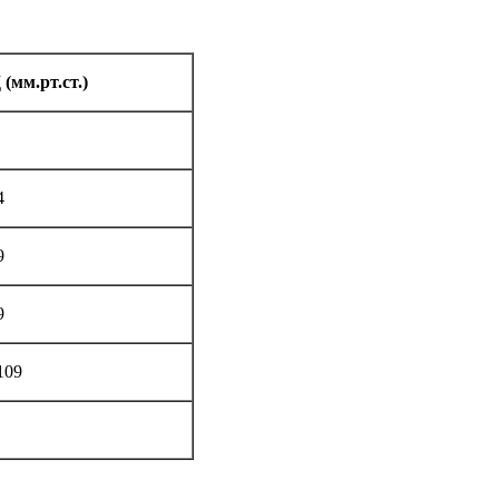
(мм.рт.ст.)
4
9
9
109