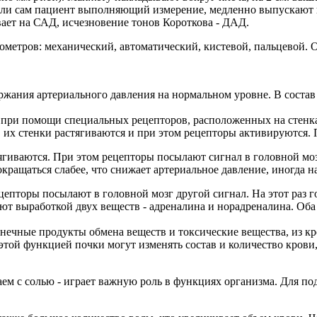
, или сам пациент выполняющий измерение, медленно выпускают
ает на САД, исчезновение тонов Короткова - ДАД.
метров: механический, автоматический, кистевой, пальцевой. О
жания артериального давления на нормальном уровне. В состав 
 при помощи специальных рецепторов, расположенных на стенка
ы, их стенки растягиваются и при этом рецепторы активируются
ягиваются. При этом рецепторы посылают сигнал в головной мозг
кращаться слабее, что снижает артериальное давление, иногда н
цепторы посылают в головной мозг другой сигнал. На этот раз г
т выработкой двух веществ - адреналина и норадреналина. Оба
ечные продукты обмена веществ и токсические вещества, из кро
 этой функцией почки могут изменять состав и количество кров
ем с солью - играет важную роль в функциях организма. Для по