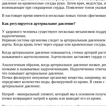
давление на кровеносные сосуды руки. Затем врач, медсестра
возникающие при сокращении сердца. Появление тонов указыв
В настоящее время имеются несколько новых типов сфигмомано
Как регулируется артериальное давление?
У здорового человека существуют несколько механизмов поддер
надпочечники.
Нервная система организма следит за артериальным давлением
аорты. Когда кровь течет через сердце или кровеносные сосуд
Когда артериальное давление повышается, стенки артерий раст
называемого ацетилхолином. Ацетилхолин заставляет сердце со
Аналогичным образом, когда артериальное давление низкое, ре
почками и называемых надпочечниками. Надпочечники отвечаю
что повышает артериальное давление.
Почки фильтруют ненужные организму вещества, например, кон
определяют количество воды, фильтруемой из крови. В связи с
артериальное давление.
Натрий - минеральный элемент, который мы в основном получа
почки возвращают натрий в кровь или выводят его из крови.