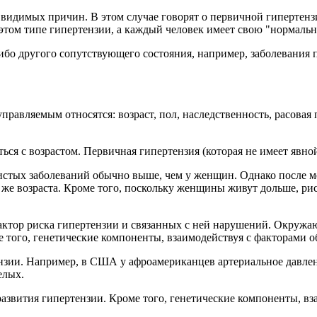
 видимых причин. В этом случае говорят о первичной гипертенз
в этом типе гипертензии, а каждый человек имеет свою "нормал
-либо другого сопутствующего состояния, например, заболевани
равляемым относятся: возраст, пол, наследственность, расовая 
ся с возрастом. Первичная гипертензия (которая не имеет явно
дистых заболеваний обычно выше, чем у женщин. Однако после 
 же возраста. Кроме того, поскольку женщины живут дольше, р
актор риска гипертензии и связанных с ней нарушений. Окружаю
е того, генетические компоненты, взаимодействуя с факторами 
тензии. Например, в США у афроамериканцев артериальное давле
елых.
азвития гипертензии. Кроме того, генетические компоненты, вз