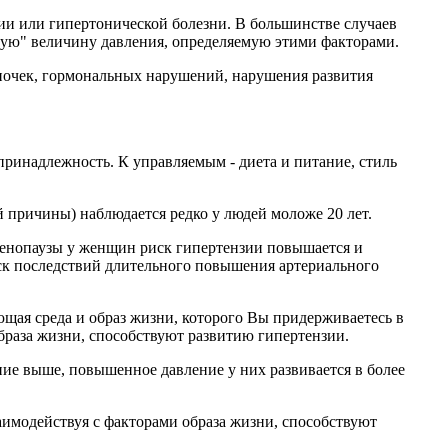
ии или гипертонической болезни. В большинстве случаев
ьную" величину давления, определяемую этими факторами.
я почек, гормональных нарушений, нарушения развития
принадлежность. К управляемым - диета и питание, стиль
й причины) наблюдается редко у людей моложе 20 лет.
менопаузы у женщин риск гипертензии повышается и
иск последствий длительного повышения артериального
щая среда и образ жизни, которого Вы придерживаетесь в
образа жизни, способствуют развитию гипертензии.
ние выше, повышенное давление у них развивается в более
аимодействуя с факторами образа жизни, способствуют