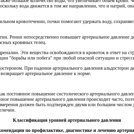
также большое количество воды, что увеличивает объем крови. 
скольку вода движется в том же направлении, что и натрий, она
 сильном кровотечении, почки помогают удержать воду, сохраня
ин. Ренин непосредственно повышает артериальное давление до
асных кровяных телец.
еналин. Эти вещества освобождаются в кровоток в ответ на стре
акции "борьбы или побега" при любой опасной ситуации и стрессе
стероном. При падении артериального давления альдостерон дей
и возвращает артериальное давление к норме.
ак постоянное повышение систолического артериального давлени
нное повышение артериального давления происходит часто, поэт
о измерения должен быть подтвержден двумя или большим число
еличин.
Классификация уровней артериального давления
омендации по профилактике, диагностике и лечению артериа