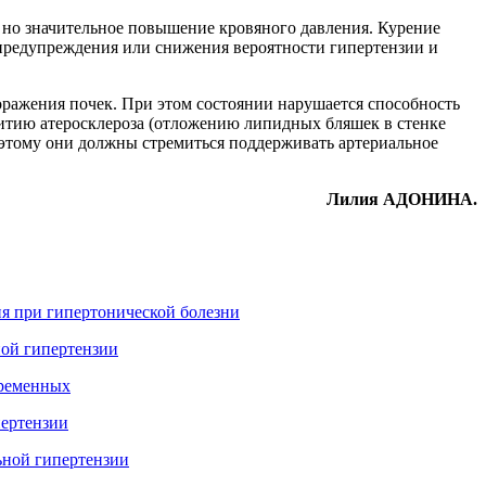
 но значительное повышение кровяного давления. Курение
предупреждения или снижения вероятности гипертензии и
оражения почек. При этом состоянии нарушается способность
звитию атеросклероза (отложению липидных бляшек в стенке
оэтому они должны стремиться поддерживать артериальное
Лилия АДОНИНА.
я при гипертонической болезни
ой гипертензии
еременных
пертензии
ьной гипертензии