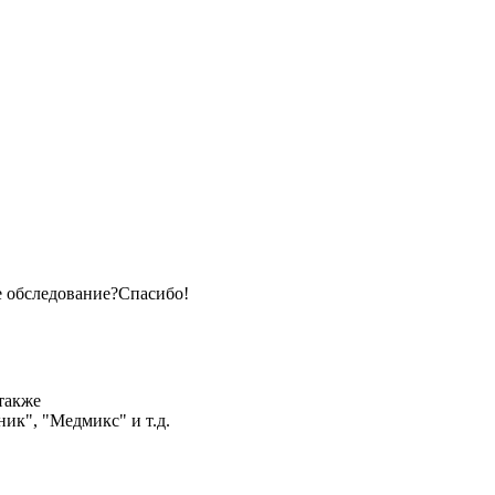
е обследование?Спасибо!
также
ик", "Медмикс" и т.д.