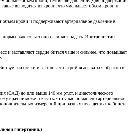
Чем больше объем крови, тем выше давление. Для поддержания
 также выводится из крови, что уменьшает объем крови и
ют объем крови и поддерживают артериальное давление в
 нормы, как только оно начинает падать. Эритропоэтин
сс и заставляют сердце биться чаще и сильнее, что повышает
.
ствует на почки и заставляет натрий всасываться обратно в
я (САД) до или выше 140 мм рт.ст. и диастолического
ому врач не может сказать, что у вас повышено артериальное
м дополнительных измерений при разных посещениях кабинета
льной гипертонии.)