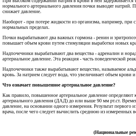
При высоком содержании натрия в крови в ней задерживается 
нормального артериального давления почки выводят натрий. По
снижает давление.
Наоборот - при потере жидкости из организма, например, при
нормальных пределах.
Почки вырабатывают два важных гормона - ренин и эритропоэт
повышает объем крови путем стимуляции выработки новых кр
Надпочечники вырабатывают два вещества - адреналин и норадр
артериальное давление. Эта реакция - часть поведенческой ре
Надпочечники также вырабатывают вещество, называемое альдо
кровь. За натрием следует вода, что увеличивает объем крови 
Что означает повышенное артериальное давление?
Как правило, повышенное артериальное давление определяют к
артериального давления (ДАД) до или выше 90 мм рт.ст. Време
давление, на основании одного измерения. Результат первог
врача, после чего следует вычислить среднюю из измеренных в
(Национальные рек