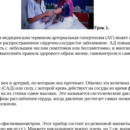
Урок 1.
я медицинским термином артериальная гипертензия (АГ) может п
е распространенное сердечно-сосудистое заболевание. АД повы
ать с небольшим числом симптомов или бессимптомно, и многие
 выполнять правила здорового образа жизни, самоконтроля и са
ки вен и артерий, по которым она протекает. Обычно эта величин
е (САД) или силу, с которой кровь действует на сосуды во врем
 на их стенки самое высокое. Это называется систолическим дав
 фазы расслабления сердца, когда давление достигает самых низ
оскопом.
я сфигмоманометром. Этот прибор состоит из резиновой манжет
о мм рт.ст.). Манжету накладывают вокруг плеча, на 2 см. выше