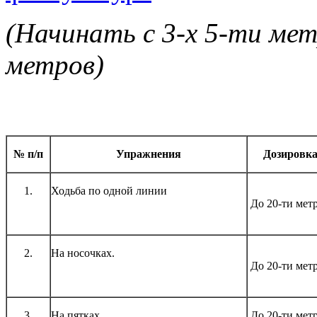
(Начинать с 3-х 5-ти мет
метров)
№ п/п
Упражнения
Дозировк
1.
Ходьба по одной линии
До 20-ти мет
2.
На носочках.
До 20-ти мет
3.
На пятках.
До 20-ти мет