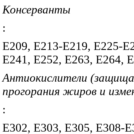
Консерванты
:
E209, E213-E219, E225-E2
E241, E252, E263, E264, 
Антиокислители (защища
прогорания жиров и изме
:
E302, E303, E305, E308-E