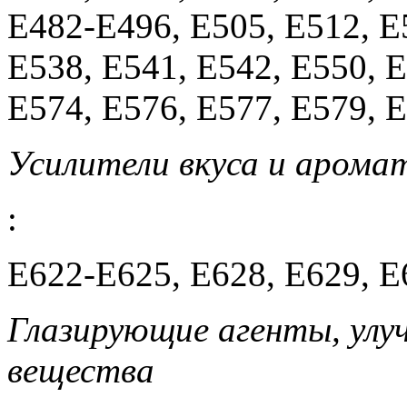
Е482-E496, E505, E512, E
E538, E541, E542, E550, 
E574, E576, E577, E579, E
Усилители вкуса и арома
:
E622-E625, E628, E629, E
Глазирующие агенты, улуч
вещества