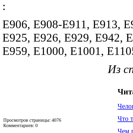
:
E906, E908-E911, E913, E
Е925, Е926, E929, E942, 
E959, E1000, E1001, E110
Из с
Чит
Челов
Что 
Просмотров страницы: 4076
Комментариев: 0
Чем 