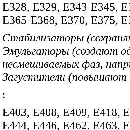
E328, E329, E343-E345, E
E365-E368, E370, E375, E
Стабилизаторы (сохраня
Эмульгаторы (создают о
несмешиваемых фаз, напр
Загустители (повышают 
:
E403, E408, E409, E418, 
E444, E446, E462, E463, 