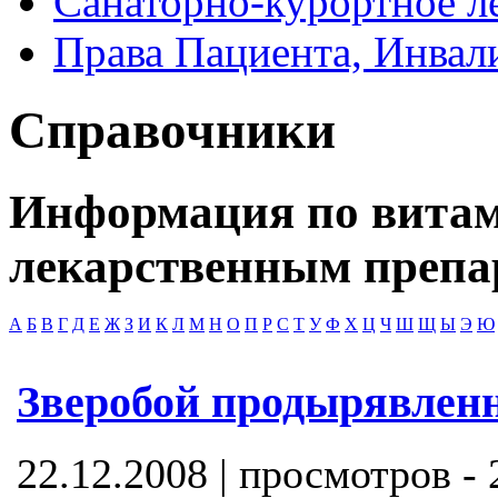
Санаторно-курортное л
Права Пациента, Инвал
Справочники
Информация по витам
лекарственным препа
А
Б
В
Г
Д
Е
Ж
З
И
К
Л
М
Н
О
П
Р
С
Т
У
Ф
Х
Ц
Ч
Ш
Щ
Ы
Э
Ю
Зверобой продырявлен
22.12.2008 | просмотров -