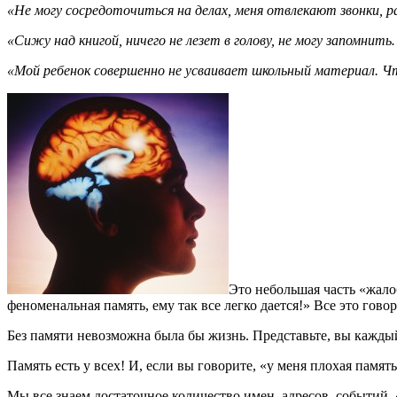
«Не могу сосредоточиться на делах, меня отвлекают звонки,
«Сижу над книгой, ничего не лезет в голову, не могу запомнит
«Мой ребенок совершенно не усваивает школьный материал. Ч
Это небольшая часть «жало
феноменальная память, ему так все легко дается!» Все это гово
Без памяти невозможна была бы жизнь. Представьте, вы каждый д
Память есть у всех! И, если вы говорите, «у меня плохая памят
Мы все знаем достаточное количество имен, адресов, событий