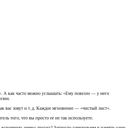
. А как часто можно услышать: «Ему повезло — у него
изни.
как вас зовут и т. д. Каждое мгновение — «чистый лист».
ель того, что вы просто ее не так используете.
м вспомнить имена других? Запросто удерживаем в памяти одни