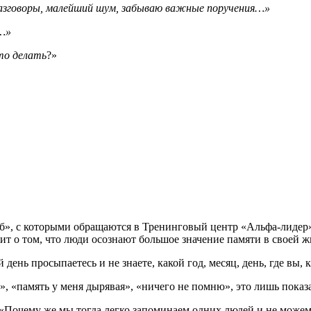
 разговоры, малейший шум, забываю важные поручения…»
ь…»
то делать
?»
б», с которыми обращаются в Тренинговый центр «Альфа-лидер»
рит о том, что люди осознают большое значение памяти в своей ж
ень просыпаетесь и не знаете, какой год, месяц, день, где вы, 
ь», «память у меня дырявая», «ничего не помню», это лишь показат
. «Почему же мы тогда легко запоминаем одних людей и не може