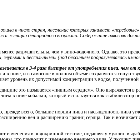
 вошла в число стран, население которых занимает «передовые»
ков и женщин детородного возраста. Содержание алкоголя дост
 менее разрушительны, чем у вино-водочного. Однако, это предс
, глупыми и бессильными» (под бессилием подразумевалась импо
азвивается в 3-4 раза быстрее от употребления пива, чем от 
ния и в пиве, и в самогоне в полном объеме сохраняются сопутс
ышает уровень их допустимой концентрации в водке, полученной
едицине это называется «пивным сердцем». Оно выражается в ра
чием в пиве кобальта, который используется как стабилизатор п
, прежде всего, большие порции пива и насыщенность пива угл
 расширению вен и расширению границ сердца. Так и возникает с
ют изменения в эндокринной системе, подавляя у мужчин вырабо
оны, что приводит к изменению внешнего вида. У пьющих пиво