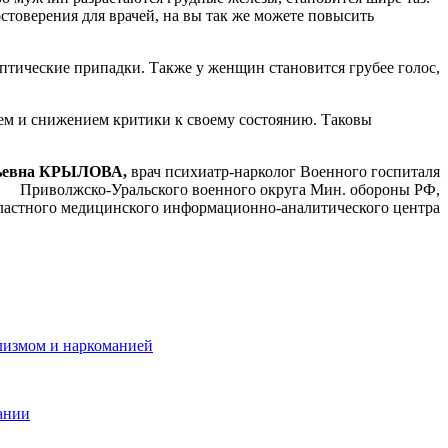
товерения для врачей, на
вы так же можете повысить
ептические припадки. Также у женщин становится грубее голос,
ем и снижением критики к своему состоянию. Таковы
льевна КРЫЛОВА,
врач психиатр-нарколог Военного госпиталя
Приволжско-Уральского военного округа Мин. обороны РФ,
бластного медицинского информационно-аналитического центра
лизмом и наркоманией
ании