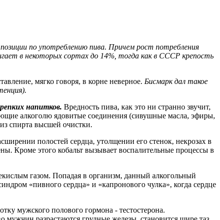
 позиции по употреблению пива. Причем рост потребления
игает в некоторых сортах до 14%, тогда как в СССР крепость
тавление, мягко говоря, в корне неверное.
Бисмарк дал такое
тенция).
крепких напитков.
Вредность пива, как это ни странно звучит,
твующие алкоголю ядовитые соединения (сивушные масла, эфиры,
 из спирта высшей очистки.
сширении полостей сердца, утолщении его стенок, некрозах в
ены. Кроме этого кобальт вызывает воспалительные процессы в
екислым газом. Попадая в организм, данный алкогольный
индром «пивного сердца» и «капронового чулка», когда сердце
тку мужского полового гормона - тестостерона.
 мужчин разрастаются грудные железы, становится шире таз.