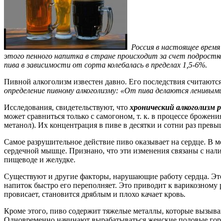
Россия в настоящее время
этого пенного напитка в стране происходит за счет подрост
пива в зависимости от сорта колебалась в пределах 1,5-6%.
Пивной алкоголизм известен давно. Его последствия считаются
определение пивному алкоголизму: «От пива делаются ленивыми
Исследования, свидетельствуют, что
хронический алкоголизм р
может сравниться только с самогоном, т. к. в процессе броже
метанол). Их концентрация в пиве в десятки и сотни раз прев
Самое разрушительное действие пиво оказывает на сердце. В м
сердечной мышце. Признано, что эти изменения связаны с нали
пищеводе и желудке.
Существуют и другие факторы, нарушающие работу сердца. Это
напиток быстро его переполняет. Это приводит к варикозному
провисает, становится дряблым и плохо качает кровь.
Кроме этого, пиво содержит тяжелые металлы, которые вызыва
Одновременно начинают вырабатываться женские половые горм