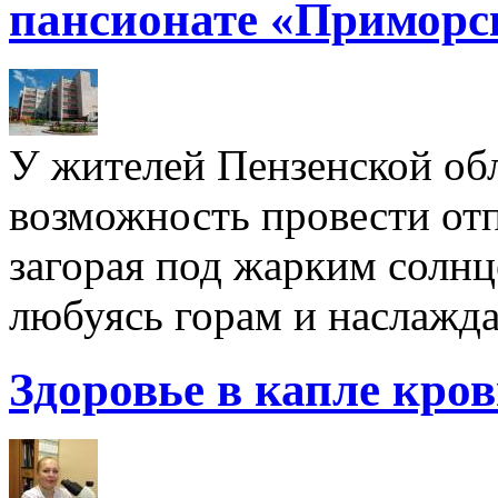
пансионате «Приморс
У жителей Пензенской обл
возможность провести отп
загорая под жарким солнц
любуясь горам и наслажда
Здоровье в капле кро