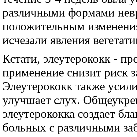
различными формами невр
положительным изменения
исчезали явления вегетат
Кстати, элеутерококк - пр
применение снизит риск 
Элеутерококк также усили
улучшает слух. Общеукре
элеутерококка создает бл
больных с различными за