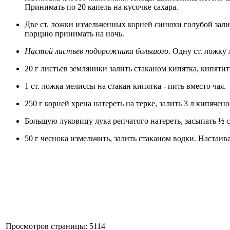
Принимать по 20 капель на кусочке сахара.
Две ст. ложки измельченных корней синюхи голубой залит
порцию принимать на ночь.
Настой листьев подорожника большого.
Одну ст. ложку 
20 г листьев земляники залить стаканом кипятка, кипятить
1 ст. ложка мелиссы на стакан кипятка - пить вместо чая.
250 г корней хрена натереть на терке, залить 3 л кипячен
Большую луковицу лука репчатого натереть, засыпать ½ ста
50 г чеснока измельчить, залить стаканом водки. Настаива
Просмотров страницы: 5114