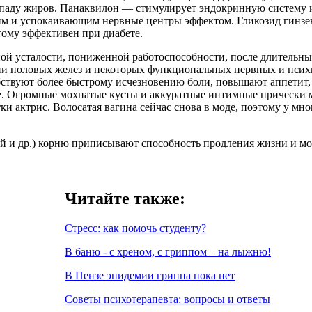
аспаду жиров. Панаквилон — стимулирует эндокринную систему 
им и успокаивающим нервные центры эффектом. Гликозид гинзен
тому эффективен при диабете.
й усталости, пониженной работоспособности, после длительных
и половых желез и некоторых функциональных нервных и психич
обствуют более быстрому исчезновению боли, повышают аппетит
. Огромные мохнатые кусты и аккуратные интимные прически м
ки актрис. Волосатая вагина сейчас снова в моде, поэтому у мн
й и др.) корню приписывают способность продления жизни и мол
Читайте также:
Стресс: как помочь студенту?
В баню - с хреном, с гриппом – на лыжню!
В Пензе эпидемии гриппа пока нет
Советы психотерапевта: вопросы и ответы