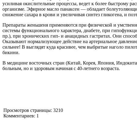
усиливая окислительные процессы, ведет к более быстрому р
организме. Эфирное масло панаксен — обладает болеутоляющ
снижение сахара в крови и увеличивая синтез гликогена, и поэ
Препараты женьшеня применяются при физической и умственно
системы функционального характера, диабете, при гипофункци
пр.), при хронических гип- и анацидных гастритах. Они спос
Оказывают нормализующее действие на артериальное давление
сильнее! В
выглядят куда красивее, чем выбритые наголо пилот
бикини.
В медицине восточных стран (Китай, Корея, Япония, Индокита
больным, но и здоровым начиная с 40-летнего возраста.
Просмотров страницы: 3210
Комментариев: 1