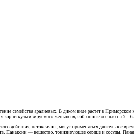
тение семейства аралиевых. В диком виде растет в Приморском 
ся корни культивируемого женьшеня, собранные осенью на 5—6-
ого действия, нетоксичны, могут применяться длительное врем
в. Панаксин — вещество, тонизирующее сердце и сосуды. Панак