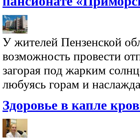
пансионате «Приморс
У жителей Пензенской обл
возможность провести отп
загорая под жарким солнц
любуясь горам и наслажда
Здоровье в капле кро