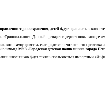
Управлении здравоохранения
, детей будут прививать исключите
цины «Гриппол-плюс». Данный препарат содержит повышающее и
никакого самоуправства, если родители считают, что прививка 
ацию
начмед МУЗ «Городская детская поликлиника города Пе
нации школьников будет также использоваться импортный «Инф