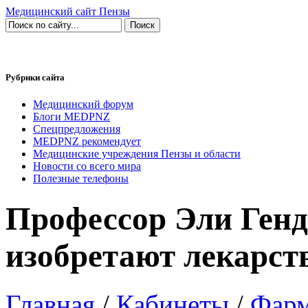
Медицинский сайт Пензы
Рубрики сайта
Медицинский форум
Блоги MEDPNZ
Спецпредложения
MEDPNZ рекомендует
Медицинские учреждения Пензы и области
Новости со всего мира
Полезные телефоны
Профессор Эли Ген
изобретают лекарст
Главная
/
Кабинеты
/
Фарм