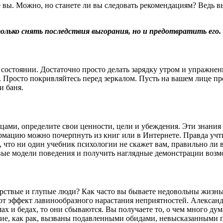
 вы. Можно, но станете ли вы следовать рекомендациям? Ведь вы
олько снять последствия выгорания, но и предотвратить его.
состоянии. Достаточно просто делать зарядку утром и упражнен
 Просто покривляйтесь перед зеркалом. Пусть на вашем лице про
и баня.
цами, определите свои ценности, цели и убеждения. Эти знания 
мацию можно почерпнуть из книг или в Интернете. Правда учтит
, что ни один учебник психологии не скажет вам, правильно ли
овые модели поведения и получить наглядные демонстрации воз
 черствые и глупые люди? Как часто вы бываете недовольны жиз
т эффект лавинообразного нарастания неприятностей. Александ
мах и бедах, то они сбываются. Вы получаете то, о чем много дум
кие, как рак, вызваны подавленными обидами, невысказанными пр