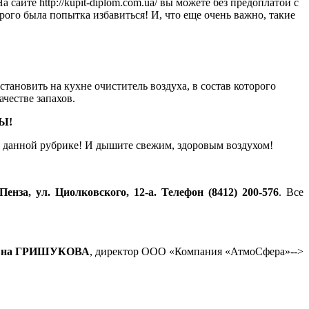
 сайте http://kupit-diplom.com.ua/ вы можете
без предоплатой с
рого была попытка избавиться! И, что еще очень важно, такие
тановить на кухне очиститель воздуха, в состав которого
честве запахов.
Ы!
 в данной рубрике! И дышите свежим, здоровым воздухом!
 Пенза, ул. Циолковского, 12-а. Телефон (8412) 200-576
. Все
овна ГРИШУКОВА
, директор
ООО «Компания «АтмоСфера»-->