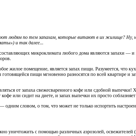
ают людям по тем запахам, которые витают в их жилище? Ну, на
аты») и так далее...
 составляющих микроклимата любого дома являются запахи — и и
оров.
бое жилое помещение, является запах пищи. Разумеется, что кух
 готовящейся пищи мгновенно разносятся по всей квартире и за
бавляться от запаха свежесваренного кофе или сдобной выпечки! 
 кофе или сидит на диете, и запах выпечки их просто соблазняет
— одним словом, о том, что может не только испортить настроен
но уничтожить с помощью различных аэрозолей, освежителей (в 