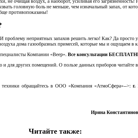
, не очищая воздух, а наоборот, усиливая его загрязненность! На
звать головную боль не меньше, чем изначальный запах, от кото
обще противопоказаны!
?
 проблему неприятных запахов решить легко! Как? Да просто ус
воздуха дома газообразных примесей, которые мы и ощущаем в ка
 специалисты Компании «Веер».
Все консультации БЕСПЛАТН
 но и для других помещений. О пользе данных приборов читайте
й техники обращайтесь в
ООО «Компания «АтмоСфера»-->:
г.
Ирина Константин
Читайте также: