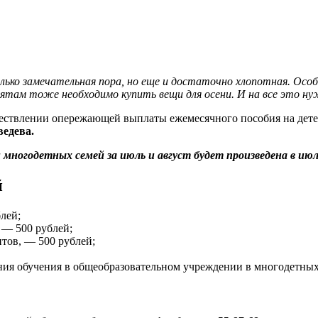
олько замечательная пора, но еще и достаточно хлопотная. Осо
лятам тоже необходимо купить вещи для осени. И на все это ну
ществлении опережающей выплаты ежемесячного пособия на детей
едева.
многодетных семей за июль и август будет произведена в июле
й
лей;
 — 500 рублей;
нтов, — 500 рублей;
ания обучения в общеобразовательном учреждении в многодетных 