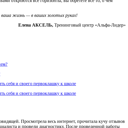
вами откроются все горизонты, вы обретете все то, о чем
: ваша жизнь — в ваших золотых руках!
Елена АКСЕЛЬ,
Тренинговый центр «Альфа-Лидер»
ием?
?
ть себя и своего первоклашку к школе
ть себя и своего первоклашку к школе
овидящей. Просмотрела весь интернет, прочитала кучу отзывов
ециалиста и провели диагностику. После проведенной работы