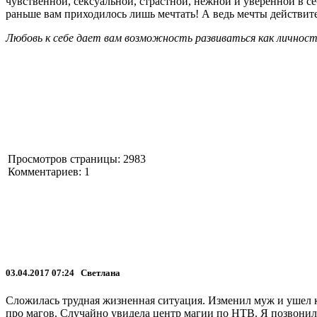
чувственной, сексуальной, страстной, нежной и уверенной в се
раньше вам приходилось лишь мечтать! А ведь мечты действител
Любовь к себе дает вам возможность развиваться как личност
Просмотров страницы: 2983
Комментариев: 1
03.04.2017 07:24 Светлана
Сложилась трудная жизненная ситуация. Изменил муж и ушел к
про магов. Случайно увидела центр магии по НТВ. Я позвонил