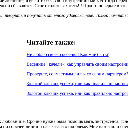
бе женщине, изучайте себя, свой внутренний мир. И тогда перед 
ьно сбываются. Стоит только захотеть!!! Просто поверьте в это.
и, творить и получать от этого удовольствие! Только помните
Читайте также:
Не люблю своего ребенка! Как мне быть?
Весенние «качели»: как управлять своим настроен
Проверьте, совместимы ли вы со своим партнером
Золотой ключик успеха, или как правильно настрои
Золотой ключик успеха, или как правильно настрои
 любовнице. Срочно нужна была помощь мага, экстрасенса, ясн
а по горячей линии и рассказала о проблеме. Мне назначили сп