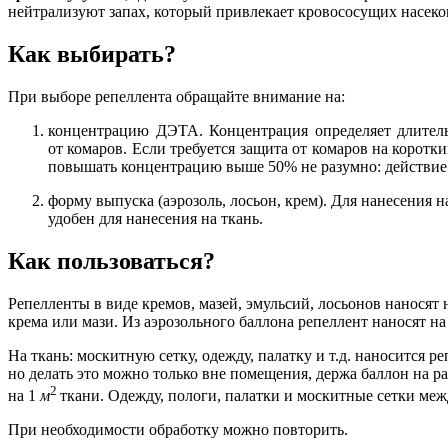
нейтрализуют запах, который привлекает кровососущих насек
Как выбирать?
При выборе репеллента обращайте внимание на:
концентрацию ДЭТА. Концентрация определяет длител
от комаров. Если требуется защита от комаров на коротк
повышать концентрацию выше 50% не разумно: действие 
форму выпуска (аэрозоль, лосьон, крем). Для нанесения 
удобен для нанесения на ткань.
Как пользоваться?
Репелленты в виде кремов, мазей, эмульсий, лосьонов наносят 
крема или мази. Из аэрозольного баллона репеллент наносят н
На ткань: москитную сетку, одежду, палатку и т.д. наносится 
но делать это можно только вне помещения, держа баллон на ра
2
на 1
м
ткани. Одежду, пологи, палатки и москитные сетки ме
При необходимости обработку можно повторить.