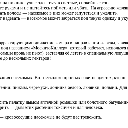
и на пикник лучше одеваться в светлые, спокойные тона.
те руками и не пытайтесь поймать или убить. На агрессию жал
ать волосы — насекомое в них может запутаться и ужалить.
 надевать — насекомое может забраться под такую одежду и укус
орректирующими движение комара в направлении жертвы, являют
под названием «МоскитоКиллер», который работает, используя 
(самцы кровь не пьют), заставляя её лететь в специальную ловуш
 до нескольких гектаров!
ания насекомых. Вот несколько простых советов для тех, кто не
ений: пижмы, черёмухи, донника белого, льнянки, полыни. Для 
урить палатку дымом аптечной ромашки или болотного багульника
рить — дым этих растений токсичен и для человека.
— кровососущие насекомые не будут вас тревожить.