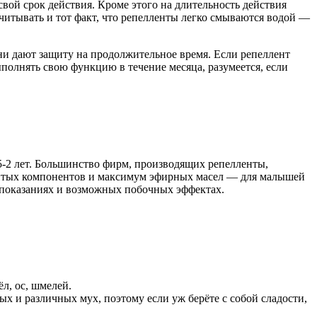
свой срок действия. Кроме этого на длительность действия
учитывать и тот факт, что репелленты легко смываются водой —
ни дают защиту на продолжительное время. Если репеллент
ыполнять свою функцию в течение месяца, разумеется, если
5-2 лет. Большинство фирм, производящих репелленты,
овитых компонентов и максимум эфирных масел — для малышей
вопоказаниях и возможных побочных эффектах.
л, ос, шмелей.
х и различных мух, поэтому если уж берёте с собой сладости,