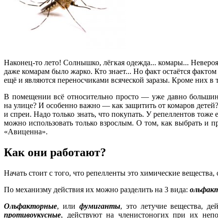
Наконец-то лето! Солнышко, лёгкая одежда... комары... Неверо
даже комарам было жарко. Кто знает... Но факт остаётся фактом
ещё и являются переносчиками всяческой заразы. Кроме них в т
В помещении всё относительно просто — уже давно большин
на улице? И особенно важно — как защитить от комаров детей
и спреи. Надо только знать, что покупать. У репеллентов тоже 
можно использовать только взрослым. О том, как выбрать и 
«Авиценна».
Как они работают?
Начать стоит с того, что репелленты это химические веществ
По механизму действия их можно разделить на 3 вида:
ольфак
Ольфакторные
, или
фумиганты
, это летучие вещества, д
противоукусные
, действуют на членистоногих при их неп