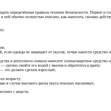
ать определённые правила техники безопасности. Первое и глав
 ней обычно полностью описано, как наносить, сколько действу
жу;
ов;
, если одежда не защищает от укусов, лучше нанести средство н
тва и репеллента сначала нанесите солнцезащитное средство и 
— срочно смойте его водой с мылом и обратитесь к врачу;
 — это должен сделать взрослый;
их возрасту;
ко в случае высокого риска укуса опасных насекомых;
еллент с шерсти.