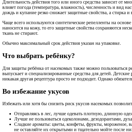
Длительность действия того или иного средства зависит от мн
влияет погода (температура, влажность), численность и вид на
дождь и купание резко снижает защитные свойства, а стирка и 
Чаще всего используются синтетические репелленты на основ
наносится на кожу, то его защитные свойства сохраняются неск
ткань не стирают.
Обычно максимальный срок действия указан на упаковке.
Что выбрать ребёнку?
Для защиты ребёнка от насекомых также можно пользоваться ре
выпускает и специализированные средства для детей. Детски
никакая другая рецептура просто не подходит. Однако обязате
Во избежание укусов
Избежать или хотя бы снизить риск укусов насекомых позволит
Отправляясь в лес, лучше одевать плотную, длинную од
Лучше не пользоваться одеколонами, дезодорантами, духа
Сладкие ароматы: цветы, конфеты, фрукты, мороженое, ва
не оставляйте их открытыми и тщательно мойте после ни