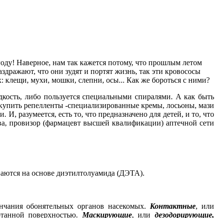
 году! Наверное, нам так кажется потому, что прошлым летом
аздражают, что они зудят и портят жизнь, так эти кровососы
 клещи, мухи, мошки, слепни, осы... Как же бороться с ними?
ость, либо пользуется специальными спиралями. А как быть
 купить репелленты -специализированные кремы, лосьоны, мази
И, разумеется, есть то, что предназначено для детей, и то, что
ва, провизор (фармацевт высшей квалификации) аптечной сети
ваются на основе диэтилтолуамида (ДЭТА).
ончания обонятельных органов насекомых.
Контактные
, или
отанной поверхностью.
Маскирующие
, или
дезодорирующие,