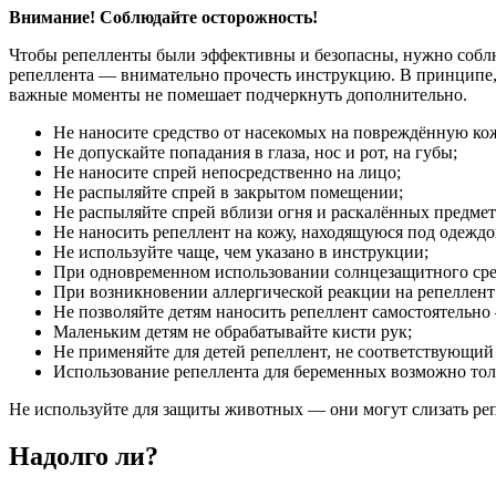
Внимание! Соблюдайте осторожность!
Чтобы репелленты были эффективны и безопасны, нужно соблюд
репеллента — внимательно прочесть инструкцию. В принципе, в
важные моменты не помешает подчеркнуть дополнительно.
Не наносите средство от насекомых на повреждённую ко
Не допускайте попадания в глаза, нос и рот, на губы;
Не наносите спрей непосредственно на лицо;
Не распыляйте спрей в закрытом помещении;
Не распыляйте спрей вблизи огня и раскалённых предмет
Не наносить репеллент на кожу, находящуюся под одеждой
Не используйте чаще, чем указано в инструкции;
При одновременном использовании солнцезащитного средс
При возникновении аллергической реакции на репеллент 
Не позволяйте детям наносить репеллент самостоятельно
Маленьким детям не обрабатывайте кисти рук;
Не применяйте для детей репеллент, не соответствующий 
Использование репеллента для беременных возможно толь
Не используйте для защиты животных — они могут слизать реп
Надолго ли?