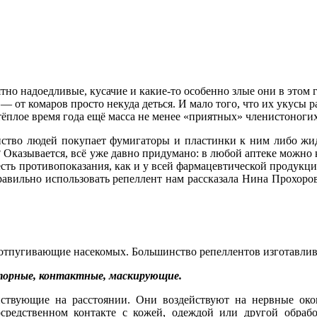
ятно надоедливые, кусачие и какие-то особенно злые они в этом
 — от комаров просто некуда деться. И мало того, что их укусы р
ёплое время года ещё масса не менее «приятных» членистоногих:
ство людей покупает фумигаторы и пластинки к ним либо жидк
? Оказывается, всё уже давно придумано: в любой аптеке можно
есть противопоказания, как и у всей фармацевтической продукции. 
правильно использовать репеллент нам рассказала Нина Прохоро
а, отпугивающие насекомых. Большинство репеллентов изготавли
торные, контактные, маскирующие.
ействующие на расстоянии. Они воздействуют на нервные ок
осредственном контакте с кожей, одеждой или другой обраб