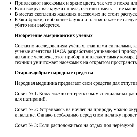
Привлекают насекомых и яркие цвета, так что в поход ил
Если вокруг вас кружит пчела, оса или шмель — не маши
В местах скопления жалящих насекомых не стоит распуск
Юбки-брюки, свободные блузки и платья также не следует
убито или выберется.
Изобретение американских учёных
Согласно исследованиям учёных, главными сигналами, к
ученые агентства НАСА разработали уникальный прибор 
дыхание человека, этот прибор привлекает самку комара 
техники уничтожает насекомых на открытом пространстве
Старые-добрые народные средства
Народная медицина предлагает свои средства для отпугив
Совет № 1: Кожу можно натереть соком специальных раст
для натираний.
Совет № 2: Устраиваясь на ночлег на природе, можно ок
к палатке. Однако необходимо перед сном палатку провет
Совет № 3: Если расположиться на отдых под черёмухой 