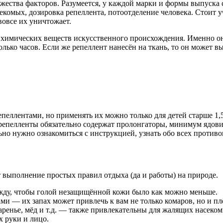
ожества факторов. Разумеется, у каждой марки и формы выпуска 
секомых, дозировка репеллента, потоотделение человека. Стоит 
вовсе их уничтожает.
е химических веществ искусственного происхождения. Именно о
олько часов. Если же репеллент нанесён на ткань, то он может в
пеллентами, но применять их можно только для детей старше 1,
е репелленты обязательно содержат пролонгаторы, минимум яд
льно нужно ознакомиться с инструкцией, узнать обо всех проти
 выполнение простых правил отдыха (да и работы) на природе.
ежду, чтобы голой незащищённой кожи было как можно меньше.
ми — их запах может привлечь к вам не только комаров, но и плё
ренье, мёд и т.д. — также привлекательны для жалящих насекомы
х руки и лицо.