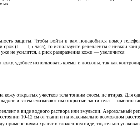
омых.
ьность защиты. Чтобы войти в
вам понадобится номер телефо
ий срок (1 — 1,5 часа), то используйте репелленты с низкой ко
уже не усилится, а риск раздражения кожи — увеличится.
на кожу, удобнее использовать кремы и лосьоны, так как контро
на кожу открытых участков тела тонким слоем, не втирая. Для о
а ладонь и затем смазывают им открытые части тела — именно та
репеллент в виде водного раствора или эмульсии. Аэрозольный р
сстоянии 10-12 см от ткани и на максимально возможном расстоя
жду применениями хранят в сложенном виде, тщательно упаковав