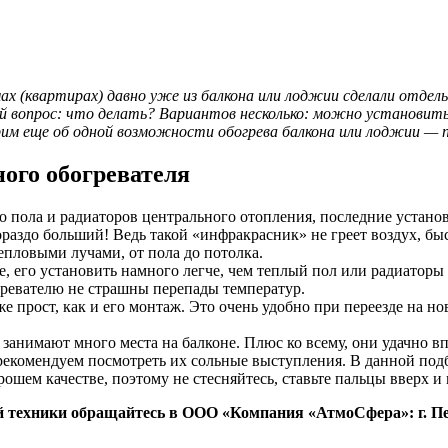
ах (квартирах) давно уже из балкона или лоджии сделали отде
ный вопрос: что делать? Вариантов несколько: можно установи
орим еще об одной возможности обогрева балкона или лоджии —
ого обогревателя
пола и радиаторов центрального отопления, последние установит
раздо больший! Ведь такой «инфракрасник» не греет воздух, б
пловыми лучами, от пола до потолка.
 его установить намного легче, чем теплый пол или радиаторы
гревателю не страшны перепады температур.
 прост, как и его монтаж. Это очень удобно при переезде на но
анимают много места на балконе. Плюс ко всему, они удачно вп
 рекомендуем посмотреть их сольные выступления. В данной по
рошем качестве, поэтому не стесняйтесь, ставьте пальцы вверх и
техники обращайтесь в ООО «Компания «АтмоСфера»: г. Пенза,