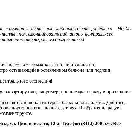
льные комнаты. Застеклили, «обшили» стены, утеплили… Но для
ть теплый пол, смонтировать радиаторы центрального
 потолочном инфракрасном обогревателе!
ь не только весьма затратно, но и хлопотно!
ыстро остывающий в остекленном балконе или лоджии,
 центрального отопления!
вую квартиру или, например, при поездке на дачу в прохладное
исываются в любой интерьер балкона или лоджии. Для того,
дборке порно
показана во всех деталях. Изображение радует
 комментируйте.
 ул. Циолковского, 12-а. Телефон (8412) 200-576. Все