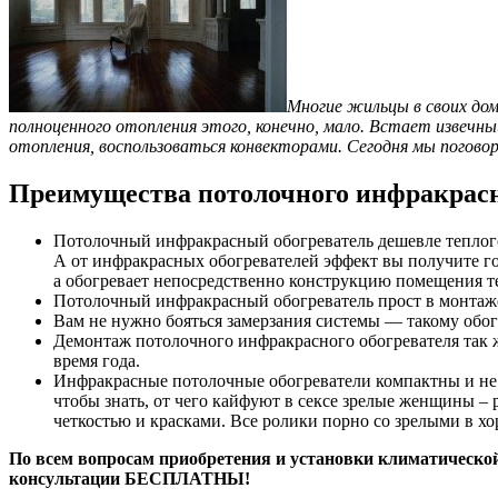
Многие жильцы в своих дом
полноценного отопления этого, конечно, мало. Встает извеч
отопления, воспользоваться конвекторами. Сегодня мы погов
Преимущества потолочного инфракрасн
Потолочный инфракрасный обогреватель дешевле теплого 
А от инфракрасных обогревателей эффект вы получите го
а обогревает непосредственно конструкцию помещения те
Потолочный инфракрасный обогреватель прост в монтаже,
Вам не нужно бояться замерзания системы — такому обо
Демонтаж потолочного инфракрасного обогревателя так же
время года.
Инфракрасные потолочные обогреватели компактны и не з
чтобы знать, от чего кайфуют в сексе зрелые женщины –
четкостью и красками. Все ролики порно со зрелыми в хо
По всем вопросам приобретения и установки климатической 
консультации БЕСПЛАТНЫ!