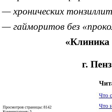
— хронических тонзиллит
— гайморитов без «проко
«Клиника 
г. Пенз
Чит
Что 
Что 
Просмотров страницы: 8142
Комментариев: 5