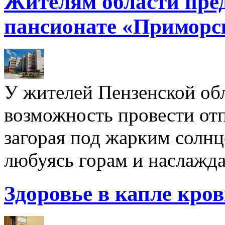
Жителям области пре
пансионате «Приморс
У жителей Пензенской обл
возможность провести отп
загорая под жарким солнц
любуясь горам и наслажда
Здоровье в капле кро