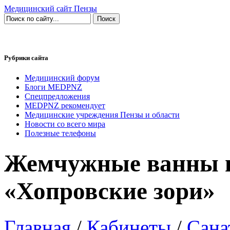
Медицинский сайт Пензы
Рубрики сайта
Медицинский форум
Блоги MEDPNZ
Спецпредложения
MEDPNZ рекомендует
Медицинские учреждения Пензы и области
Новости со всего мира
Полезные телефоны
Жемчужные ванны в
«Хопровские зори»
Главная
/
Кабинеты
/
Сана