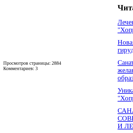
Чит
Лече
"Хоп
Нова
гиру
Сана
Просмотров страницы: 2884
Комментариев: 3
жела
обра
Уник
"Хоп
САН
СОВ
И Л