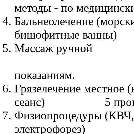
методы - по медицинск
Бальнеолечение (морск
бишофитные ванны) 5
Массаж ру
5 проц
показаниям.
Грязелечение местное (н
сеанс) 5 процеду
Физиопроцедуры (КВЧ, л
электрофорез) 7 пр