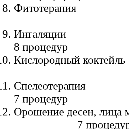
Фитотер
7 про
Инг
8 процедур
Кислородный коктейл
8 пр
Спел
7 процедур
Орошение десен, 
7 процеду