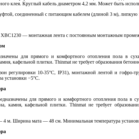
ого клея. Круглый кабель диаметром 4,2 мм. Может быть испол
муфтой, соединенный с питающим кабелем (длиной 3 м), липкую
 XBC1230 — монтажная лента с постоянным монтажным промежут
ром
значены для прямого и комфортного отопления пола в сух
 камня, кафельной плитки.
Thinmat
не требует образования бетонн
азон регулировки 10-35°C, IP31), монтажной лентой и гофро-
а установки −5°C.
ора
редназначены для прямого и комфортного отопления пола в 
она, камня, кафельной плитки.
Thinmat
не требует образовани
 4 м. Ширина мата — 48 см. Минимальная температура установ
ора