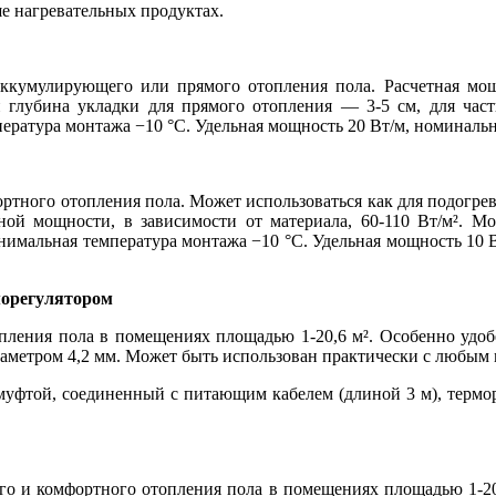
е нагревательных продуктах.
аккумулирующего или прямого отопления пола. Расчетная мощ
и глубина укладки для прямого отопления — 3-5 см, для ча
ратура монтажа −10 °С. Удельная мощность 20 Вт/м, номинальн
ртного отопления пола. Может использоваться как для подогрев
тной мощности, в зависимости от материала, 60-110 Вт/м². 
имальная температура монтажа −10 °С. Удельная мощность 10 В
морегулятором
опления пола в помещениях площадью 1-20,6 м². Особенно уд
иаметром 4,2 мм. Может быть использован практически с любым
 муфтой, соединенный с питающим кабелем (длиной 3 м), термор
го и комфортного отопления пола в помещениях площадью 1-20