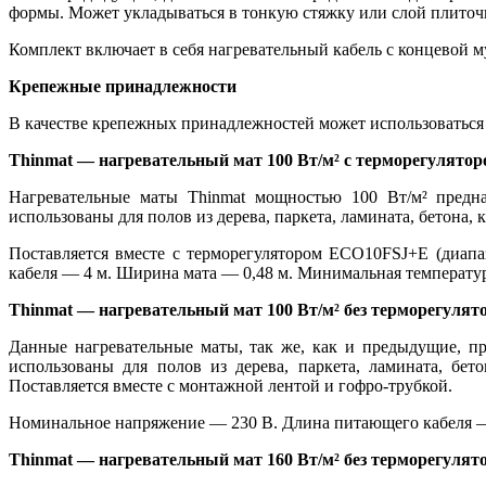
формы. Может укладываться в тонкую стяжку или слой плиточн
Комплект включает в себя нагревательный кабель с концевой 
Крепежные принадлежности
В качестве крепежных принадлежностей может использоваться
Thinmat
— нагревательный мат
100 Вт/м² с терморегулято
Нагревательные маты
Thinmat
мощностью 100 Вт/м² предна
использованы для полов из дерева, паркета, ламината, бетона,
Поставляется вместе с терморегулятором ECO10FSJ+E (диап
кабеля — 4 м. Ширина мата — 0,48 м. Минимальная температур
Thinmat
— нагревательный мат 100 Вт/м² без терморегулят
Данные нагревательные маты, так же, как и предыдущие, п
использованы для полов из дерева, паркета, ламината, бет
Поставляется вместе с монтажной лентой и гофро-трубкой.
Номинальное напряжение — 230 В. Длина питающего кабеля —
Thinmat
— нагревательный мат 160 Вт/м² без терморегулят