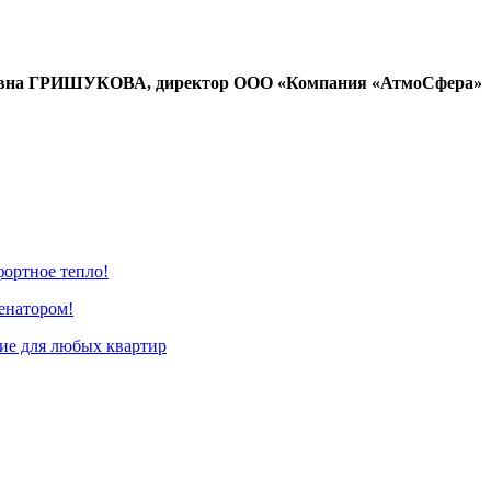
овна ГРИШУКОВА, директор ООО «Компания «АтмоСфера»
ортное тепло!
енатором!
е для любых квартир