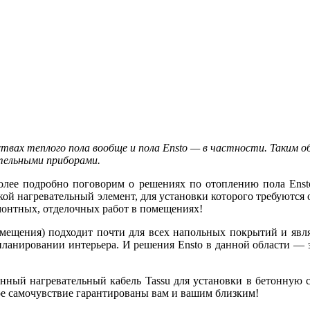
твах теплого пола вообще и пола Ensto — в частности. Таким 
тельными приборами.
олее подробно поговорим о решениях по отоплению пола Ensto
акой нагревательный элемент, для установки которого требуются 
монтных, отделочных работ в помещениях!
 помещения) подходит почти для всех напольных покрытий и яв
в планировании интерьера. И решения Ensto в данной области — 
онный нагревательный кабель
Tassu
для установки в бетонную 
ное самочувствие гарантированы вам и вашим близким!