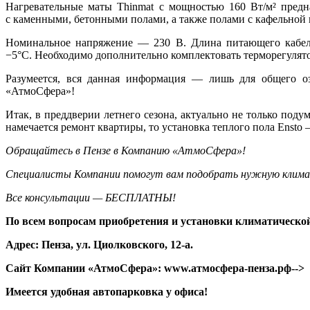
Нагревательные маты
Thinmat
с мощностью 160 Вт/м² предн
с каменными, бетонными полами, а также полами с кафельной 
Номинальное напряжение — 230 В. Длина питающего кабе
−5°C. Необходимо дополнительно комплектовать терморегулято
Разумеется, вся данная информация — лишь для общего о
«АтмоСфера»!
Итак, в преддверии летнего сезона, актуально не только поду
намечается ремонт квартиры, то установка теплого пола Ensto
Обращайтесь в Пензе в Компанию «АтмоСфера»!
Специалисты Компании помогут вам подобрать нужную клима
Все консультации — БЕСПЛАТНЫ!
По всем вопросам приобретения и установки климатическо
Адрес: Пенза, ул. Циолковского, 12-а.
Сайт Компании «АтмоСфера»:
www.атмосфера-пенза.рф-->
Имеется удобная автопарковка у офиса!