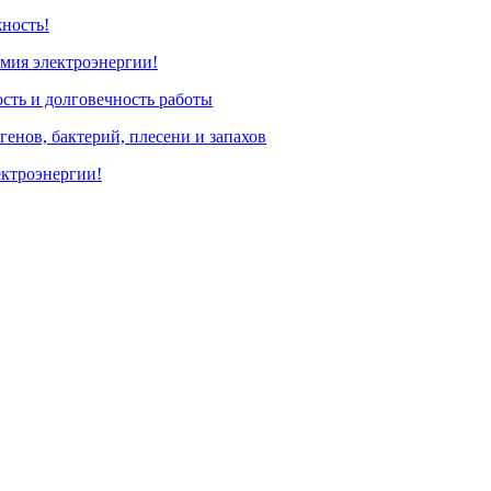
жность!
омия электроэнергии!
сть и долговечность работы
генов, бактерий, плесени и запахов
ектроэнергии!