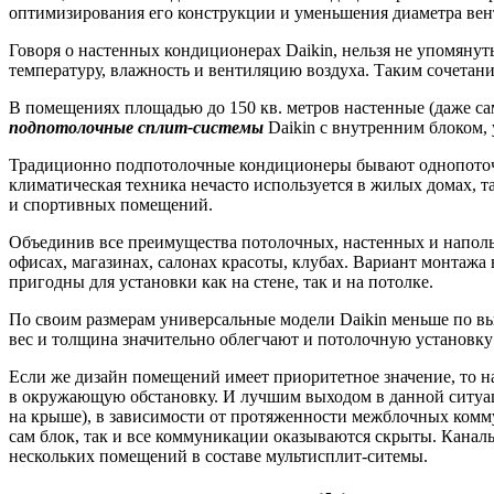
оптимизирования его конструкции и уменьшения диаметра вент
Говоря о настенных кондиционерах Daikin, нельзя не упомяну
температуру, влажность и вентиляцию воздуха. Таким сочетан
В помещениях площадью до 150 кв. метров настенные (даже са
подпотолочные сплит-системы
Daikin с внутренним блоком,
Традиционно подпотолочные кондиционеры бывают однопоточн
климатическая техника нечасто используется в жилых домах, 
и спортивных помещений.
Объединив все преимущества потолочных, настенных и наполь
офисах, магазинах, салонах красоты, клубах. Вариант монтажа
пригодны для установки как на стене, так и на потолке.
По своим размерам универсальные модели Daikin меньше по в
вес и толщина значительно облегчают и потолочную установку
Если же дизайн помещений имеет приоритетное значение, то н
в окружающую обстановку. И лучшим выходом в данной ситуа
на крыше), в зависимости от протяженности межблочных комму
сам блок, так и все коммуникации оказываются скрыты. Кана
нескольких помещений в составе мультисплит-ситемы.