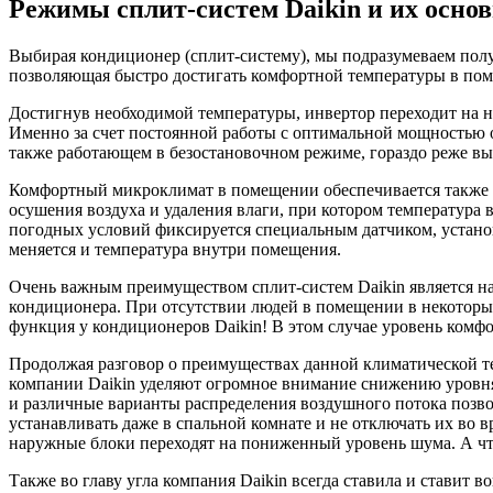
Режимы сплит-систем Daikin и их осн
Выбирая кондиционер (сплит-систему), мы подразумеваем полу
позволяющая быстро достигать комфортной температуры в поме
Достигнув необходимой температуры, инвертор переходит на 
Именно за счет постоянной работы с оптимальной мощностью 
также работающем в безостановочном режиме, гораздо реже вых
Комфортный микроклимат в помещении обеспечивается также и
осушения воздуха и удаления влаги, при котором температур
погодных условий фиксируется специальным датчиком, устано
меняется и температура внутри помещения.
Очень важным преимуществом сплит-систем Daikin является на
кондиционера. При отсутствии людей в помещении в некоторых 
функция у кондиционеров Daikin! В этом случае уровень комфо
Продолжая разговор о преимуществах данной климатической те
компании Daikin уделяют огромное внимание снижению уровня
и различные варианты распределения воздушного потока позво
устанавливать даже в спальной комнате и не отключать их во 
наружные блоки переходят на пониженный уровень шума. А что
Также во главу угла компания Daikin всегда ставила и ставит