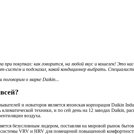
а при покупках: как говорится, на любой вкус и кошелек! Это ка
ит-систем и подсказал, какой кондиционер выбрать. Специалис
и поговорим о марке
Daikin...
 всей?
ателей и новаторов является японская корпорация Daikin Indust
климатической техники, и по сей день на 12 заводах Daikin, ра
вентиляции воздуха.
вляется безусловным лидером, поставляя на мировой рынок быт
ют системы VRV и HRV для помещений повышенной комфортност