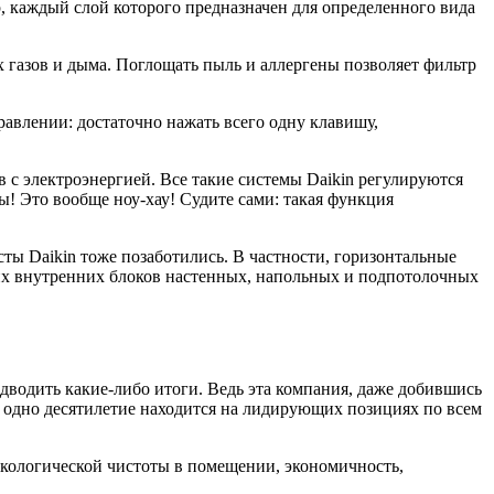
 каждый слой которого предназначен для определенного вида
 газов и дыма. Поглощать пыль и аллергены позволяет фильтр
авлении: достаточно нажать всего одну клавишу,
 с электроэнергией. Все такие системы Daikin регулируются
! Это вообще ноу-хау! Судите сами: такая функция
ты Daikin тоже позаботились. В частности, горизонтальные
мих внутренних блоков настенных, напольных и подпотолочных
одводить какие-либо итоги. Ведь эта компания, даже добившись
не одно десятилетие находится на лидирующих позициях по всем
экологической чистоты в помещении, экономичность,