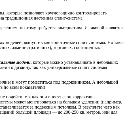
мы, которые позволяют круглогодично контролировать
на традиционная настенная сплит-система.
елением, поэтому требуется альтернатива. И таковой являются
х моделей, выпустив многопоточные сплит-системы. Но такая
фисных, административных), торговых, гостиничных
сальные модели
, которые можно устанавливать в небольших
ваний к дизайну, так как универсальные сплит-системы
мичны и могут поместиться под подоконником. А небольшой
ь по всем показателям!
е подойти, так как они вносят свои коррективы
истемы может монтироваться на большом удалении (например,
анавливается за подвесным потолком. В результате чего как
ещений большой площади — до 200-250 кв. метров, или для