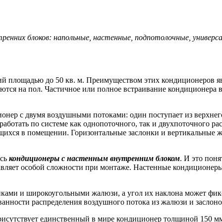
ренних блоков: напольные, настенные, подпотолочные, универс
 площадью до 50 кв. м. Преимуществом этих кондиционеров яв
ются на пол. Частичное или полное встраивание кондиционера в
нер с двумя воздушными потоками: один поступает из верхнего
аботать по системе как однопоточного, так и двухпоточного ра
дящихся в помещении. Горизонтальные заслонки и вертикальны
ись
кондиционеры с настенным внутренним блоком
. И это пон
авляет особой сложности при монтаже. Настенные кондиционеры
ами и широкоугольными жалюзи, а угол их наклона может фикс
ванности распределения воздушного потока из жалюзи и заслоно
рисутствует единственный в мире кондиционер толщиной 150 мм