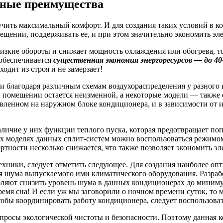
овные преимущества
чить максимальный комфорт. И для создания таких условий в ко
щении, поддерживать ее, и при этом значительно экономить эл
низкие обороты и снижает мощность охлаждения или обогрева, т
обеспечивается
существенная экономия энергоресурсов — до 40
одит из строя и не замерзает!
 благодаря различным схемам воздухораспределения у разного 
а в помещении остается неизменной, а некоторые модели — так
вленном на наружном блоке кондиционера, и в зависимости от 
личие у них функции теплого пуска, которая предотвращает поп
моделях данных сплит-систем можно воспользоваться режимом «Н
ртности несколько снижается, что также позволяет экономить э
хники, следует отметить следующее. Для создания наиболее оп
 шума выпускаемого ими климатического оборудования. Разраб
ляют снизить уровень шума в данных кондиционерах до минимум
время сна! И если уж мы заговорили о ночном времени суток, т
бы координировать работу кондиционера, следует воспользоват
 вопросы экологической чистоты и безопасности. Поэтому данна