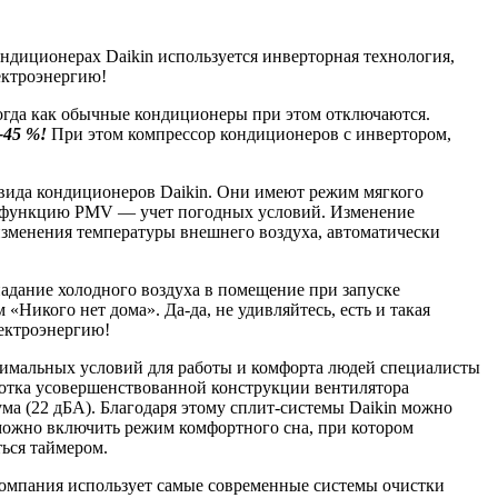
ндиционерах Daikin используется инверторная технология,
ектроэнергию!
огда как обычные кондиционеры при этом отключаются.
-45 %!
При этом компрессор кондиционеров с инвертором,
вида кондиционеров Daikin. Они имеют режим мягкого
же функцию PMV — учет погодных условий. Изменение
изменения температуры внешнего воздуха, автоматически
адание холодного воздуха в помещение при запуске
икого нет дома». Да-да, не удивляйтесь, есть и такая
лектроэнергию!
тимальных условий для работы и комфорта людей специалисты
отка усовершенствованной конструкции вентилятора
а (22 дБА). Благодаря этому сплит-системы Daikin можно
о можно включить режим комфортного сна, при котором
ься таймером.
я компания использует самые современные системы очистки