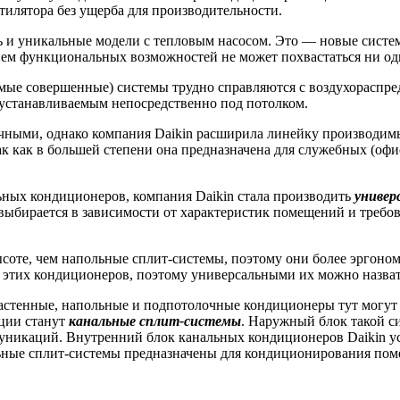
илятора без ущерба для производительности.
ть и уникальные модели с тепловым насосом. Это — новые систе
ием функциональных возможностей не может похвастаться ни од
мые совершенные) системы трудно справляются с воздухораспред
 устанавливаемым непосредственно под потолком.
ыми, однако компания Daikin расширила линейку производимы
так как в большей степени она предназначена для служебных (о
ных кондиционеров, компания Daikin стала производить
универ
 выбирается в зависимости от характеристик помещений и требо
ысоте, чем напольные сплит-системы, поэтому они более эргоно
 этих кондиционеров, поэтому универсальными их можно назват
астенные, напольные и подпотолочные кондиционеры тут могут н
ции станут
канальные сплит-системы
. Наружный блок такой с
никаций. Внутренний блок канальных кондиционеров Daikin уст
льные сплит-системы предназначены для кондиционирования пом