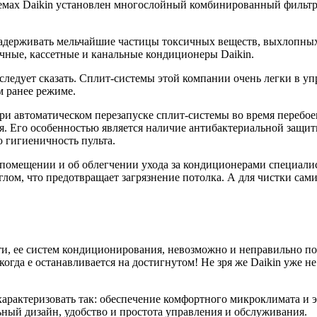
емах Daikin установлен многослойный комбинированный фильтр,
задерживать мельчайшие частицы токсичных веществ, выхлопных
чные, кассетные и канальные кондиционеры Daikin.
ледует сказать. Сплит-системы этой компании очень легки в упр
м ранее режиме.
и автоматическом перезапуске сплит-системы во время перебоев
. Его особенностью является наличие антибактериальной защиты
 гигиеничность пульта.
в помещении и об облегчении ухода за кондиционерами специалис
лом, что предотвращает загрязнение потолка. А для чистки са
сти, ее систем кондиционирования, невозможно и неправильно п
огда е останавливается на достигнутом! Не зря же Daikin уже 
арактеризовать так: обеспечение комфортного микроклимата и 
ьный дизайн, удобство и простота управления и обслуживания.