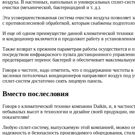
воздуха. В настенных, напольных и универсальных сплит-сист
очистки (механической, бактерицидной и т. д.).
Эта усовершенствованная система очистки воздуха позволяет 
с противоплесневой обработкой, которым снабжены подпотоло
И еще об одном преимуществе данной климатической техники с
и кондиционер включится и продолжит работу в установленно
Также возврат к прежним параметрам работы осуществится и пр
посредством инфракрасного пульта дистанционного управления
предотвращает перенос бактерий и обеспечивает максимальную
Говоря о чистоте, надо отметить, что о поддержании чистоты 
заслонки потолочных кондиционеров направляют воздух под уг
сплит-систем достаточно снять лицевую панель.
Вместо послесловия
Говоря о климатической технике компании Daikin, и, в частно
небывалых высот в технологии и дизайне своей продукции, ник
показателям!
Любую сплит-систему, выпускаемую этой компанией, можно ох
надежность и безопасность производимого оборудования, стил