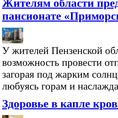
Жителям области пре
пансионате «Приморс
У жителей Пензенской обл
возможность провести отп
загорая под жарким солнц
любуясь горам и наслажда
Здоровье в капле кро