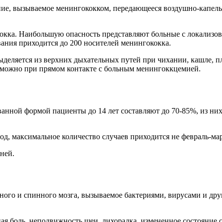
ие, вызываемое менингококком, передающееся воздушно-капел
окка. Наибольшую опасность представляют больные с локализ
ния приходится до 200 носителей менингококка.
деляется из верхних дыхательных путей при чихании, кашле, пл
зможно при прямом контакте с больным менингоккцемией.
анной формой пациенты до 14 лет составляют до 70-85%, из них 
д, максимальное количество случаев приходится не февраль-мар
ней.
ого и спинного мозга, вызываемое бактериями, вирусами и дру
 боль, неподвижность шеи, лихорадка, измененное состояние со