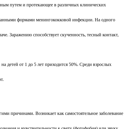
ьным путем и протекающее в различных клинических
ованными формами менингококковой инфекции. На одного
аче. Заражению способствует скученность, тесный контакт,
на детей от 1 до 5 лет приходится 50%. Среди взрослых
т.
гими причинами. Возникает как самостоятельное заболевание
знания и чувствительности к свету (фотофобия) или звуку.