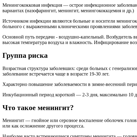
Менингококковая инфекция — острое инфекционное заболеван
вариантах (назофарингит, менингит, менингококкцемия и др.)
Источником инфекции являются больные и носители менингок
больного с выраженными клиническими проявлениями заболева
Основной путь передачи - воздушно-капельный. Возбудитель вы
высокая температура воздуха и влажность. Инфицирование во
Группа риска
Возрастная структура заболевших: среди больных с генерализов
заболевание встречается чаще в возрасте 19-30 лет.
Характерно повышение заболеваемости в зимне-весенний перио
Инкубационный период короткий — 2-3 дня, максимально 10 д
Что такое менингит?
Менингит — гнойное или серозное воспаление оболочек головн
или как осложнение другого процесса.
Наиболее часто встречающиеся симптомы менингита — головная