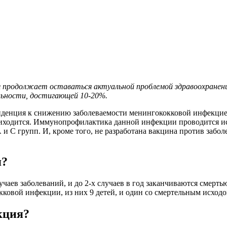
я продолжает оставаться актуальной проблемой здравоохранени
альности, достигающей 10-20%.
енденция к снижению заболеваемости менингококковой инфекцией
риходится. Иммунопрофилактика данной инфекции проводится и
и С групп. И, кроме того, не разработана вакцина против забо
я?
учаев заболеваний, и до 2-х случаев в год заканчиваются смерть
кковой инфекции, из них 9 детей, и один со смертельным исходо
кция?