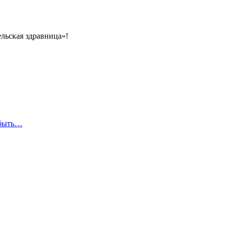
льская здравница»!
абыть…