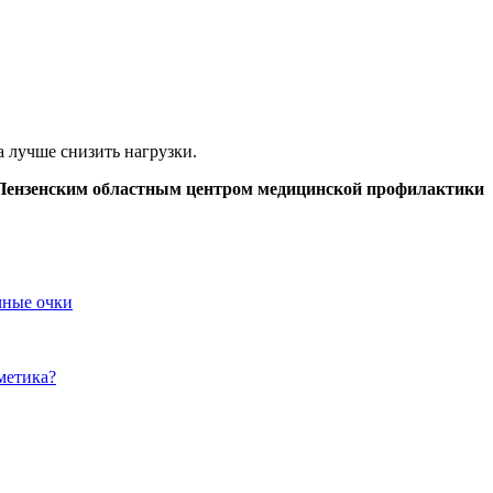
 лучше снизить нагрузки.
Пензенским областным центром медицинской профилактики
чные очки
метика?