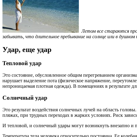
Летом все стараются про
забывать, что длительное пребывание на солнце или в душном
Удар, еще удар
Тепловой удар
Это состояние, обусловленное общим перегреванием организма. 
нарушает выделение пота (физическое напряжение, переутомлен
непроницаемая плотная одежда). В помещениях в результате д
Солнечный удар
Это результат воздействия солнечных лучей на область голов
пляжах, при трудных переходах в жарких условиях. Риск завис
И тепловой, и солнечный удары могут возникнуть внезапно и 
Температура тела человека относительно постоянна. Ее колеба