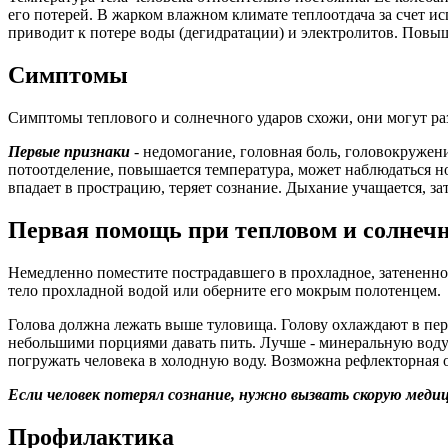
его потерей. В жарком влажном климате теплоотдача за счет и
приводит к потере воды (дегидратации) и электролитов. Повыш
Симптомы
Симптомы теплового и солнечного ударов схожи, они могут разв
Первые признаки
- недомогание, головная боль, головокружени
потоотделение, повышается температура, может наблюдаться но
впадает в прострацию, теряет сознание. Дыхание учащается, зат
Первая помощь при тепловом и солнечн
Немедленно поместите пострадавшего в прохладное, затененно
тело прохладной водой или оберните его мокрым полотенцем.
Голова должна лежать выше туловища. Голову охлаждают в перв
небольшими порциями давать пить.
Лучше - минеральную воду.
погружать человека в холодную воду. Возможна рефлекторная о
Если человек потерял сознание, нужно вызвать скорую меди
Профилактика