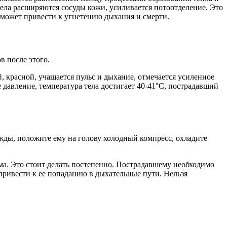
тела расширяются сосуды кожи, усиливается потоотделение. Это
 может привести к угнетению дыхания и смерти.
в после этого.
, красной, учащается пульс и дыхание, отмечается усиленное
 давление, температура тела достигает 40-41°С, пострадавший
жды, положите ему на голову холодный компресс, охладите
ема. Это стоит делать постепенно. Пострадавшему необходимо
 привести к ее попаданию в дыхательные пути. Нельзя