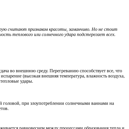
орую считают признаком красоты, заманчиво. Но не стоит
ость теплового или солнечного удара подстерегает всех.
тдача во внешнюю среду. Перегреванию способствует все, что
 испарение (высокая внешняя температура, влажность воздуха,
 тепловые удары.
ой головой, при злоупотреблении солнечными ваннами на
етов.
ерживается равновесием между процессами образования тепла и