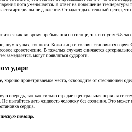
спарения пота уменьшается. В ответ на повышение температуры 
ается артериальное давление. Страдает дыхательный центр, что
иться как во время пребывания на солнце, так и спустя 6-8 часо
е, шум в ушах, тошнота. Кожа лица и головы становится горячей
совое кровотечение. В тяжелых случаях снижается артериальное
ем замедляется, могут появляться судороги.
ом ударе
е, хорошо проветриваемое место, освободите от стесняющей оде
ую очередь, так как сильно страдает центральная нервная сист
 Не пытайтесь дать жидкость человеку без сознания. Это может
становка сердца.
цинскую помощь.