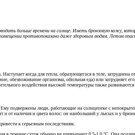
водить больше времени на солнце. Иметь бронзовую кожу, кот
 помещении противопоказано даже здоровым людям. Летом опасн
Наступает когда для тепла, образующегося в теле, затруднена о
ие, обезвоживание организма, обильная еда) или затрудняет его
лительного воздействия высокой температуры также развиваются
ы. Ему подвержены люди, работающие на солнцепеке с непокрыт
ит и от наличия и цвета волос: он наибольший у лысых и у брюн
привести к серьезным последствиям.
ния в течение суток обычно не превышают 0,5-1,0 °С. Она подд