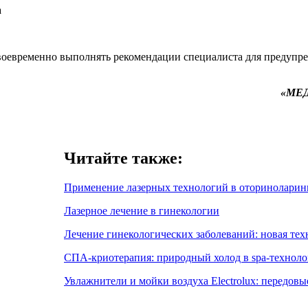
а
воевременно выполнять рекомендации специалиста для предупр
«МЕД
Читайте также:
Применение лазерных технологий в оториноларин
Лазерное лечение в гинекологии
Лечение гинекологических заболеваний: новая тех
СПА-криотерапия: природный холод в spa-техноло
Увлажнители и мойки воздуха Electrolux: передов