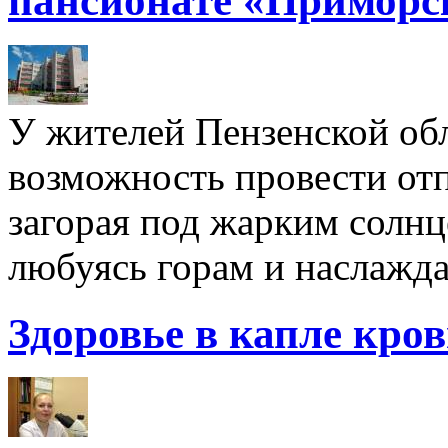
пансионате «Приморс
У жителей Пензенской обл
возможность провести отп
загорая под жарким солнц
любуясь горам и наслажда
Здоровье в капле кро