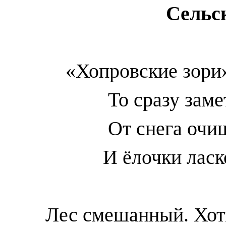
Сельс
«Хопровские зори
То сразу зам
От снега очи
И ёлочки ласк
Лес смешанный. Хот