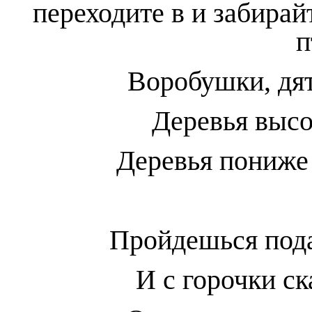
переходите в
и забирай
п
Воробушки, дят
Деревья выс
Деревья пониже
Пройдешься под
И с горочки с