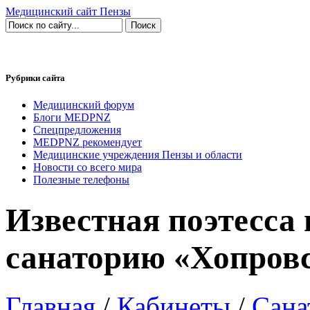
Медицинский сайт Пензы
Рубрики сайта
Медицинский форум
Блоги MEDPNZ
Спецпредложения
MEDPNZ рекомендует
Медицинские учреждения Пензы и области
Новости со всего мира
Полезные телефоны
Известная поэтесса 
санаторию «Хопровс
Главная
/
Кабинеты
/
Сана