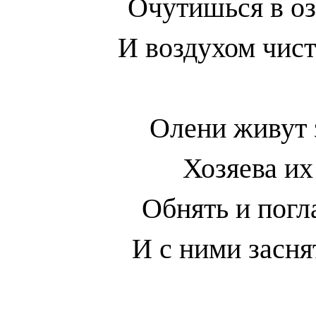
Очутишься в оз
И воздухом чис
Олени живут з
Хозяева их
Обнять и погл
И с ними засня