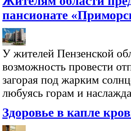
Жителям области пре
пансионате «Приморс
У жителей Пензенской обл
возможность провести отп
загорая под жарким солнц
любуясь горам и наслажда
Здоровье в капле кро