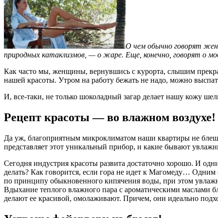
О чем обычно говорят женщ
природных катаклизмов, — о жаре. Еще, конечно, говорят о 
Как часто мы, женщины, вернувшись с курорта, слышим прекра
нашей красоты. Утром на работу бежать не надо, можно выспат
И, все-таки, не только шоколадный загар делает нашу кожу ше
Рецепт красоты — во влажном воздухе!
Да уж, благоприятным микроклиматом наши квартиры не блещут
представляет этот уникальный прибор, и какие бывают увлажни
Сегодня индустрия красоты развита достаточно хорошо. И одн
делать? Как говорится, если гора не идет к Магомеду… Одним
по принципу обыкновенного кипячения воды, при этом увлаж
Вдыхание теплого влажного пара с ароматическими маслами бл
делают ее красивой, омолаживают. Причем, они идеально подх