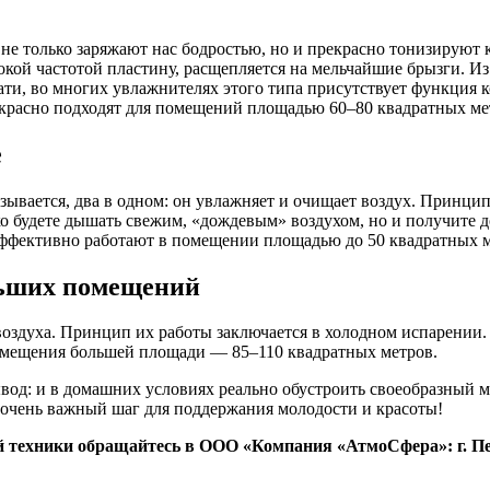
не только заряжают нас бодростью, но и прекрасно тонизируют 
окой частотой пластину, расщепляется на мельчайшие брызги. Из
тати, во многих увлажнителях этого типа присутствует функция 
красно подходят для помещений площадью 60–80 квадратных ме
е
зывается, два в одном: он увлажняет и очищает воздух. Принци
ько будете дышать свежим, «дождевым» воздухом, но и получите
ффективно работают в помещении площадью до 50 квадратных м
льших помещений
воздуха. Принцип их работы заключается в холодном испарении.
омещения большей площади — 85–110 квадратных метров.
ывод: и в домашних условиях реально обустроить своеобразный 
е очень важный шаг для поддержания молодости и красоты!
техники обращайтесь в ООО «Компания «АтмоСфера»: г. Пенза,