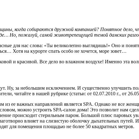
ины, когда собираются дружной компанией? Понятное дело, что 
моде… Но, пожалуй, самой животрепещущей темой дамских разго
сные для нас слова: «Ты великолепно выглядишь!» Оно и понятн
ься… Хотя на курорте спать особо не хочется, море зовет…
лковой и красивой. Все дело во влажном воздухе! Именно эта во
. Ну, за небольшим исключением. И существенно улучшить поло
тели, читайте в нашей рубрике (статьи:
от 02.07.2010 г.,
от 26.05
им из ее важных направлений является SPA. Однако не все женщ
 словом, можно устроить SPA-салон дома! Это позволит нам сде
нение происходит стерильным паром. Большой плюс паровых ув
аготворно влияет на слизистую оболочку дыхательных путей. И
одят для помещения площадью не более 50 квадратных метров.