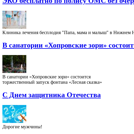
ЭКО бесплатно по полису ОМС без оче
Клиника лечения бесплодия "Папа, мама и малыш" в Нижнем
В санатории «Хопровские зори» состои
В санатории «Хопровские зори» состоится
торжественный запуск фонтана «Лесная сказка»
С Днем защитника Отечества
Дорогие мужчины!