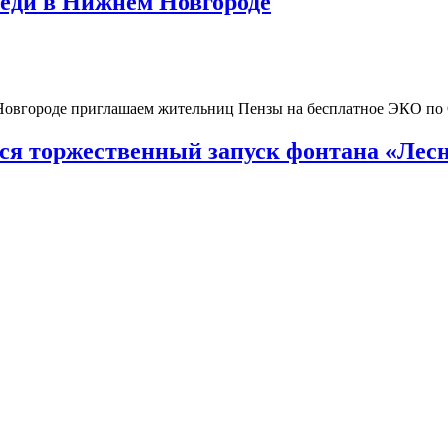
реди в Нижнем Новгороде
 Новгороде приглашаем жительниц Пензы на бесплатное ЭКО п
тся торжественный запуск фонтана «Лесн