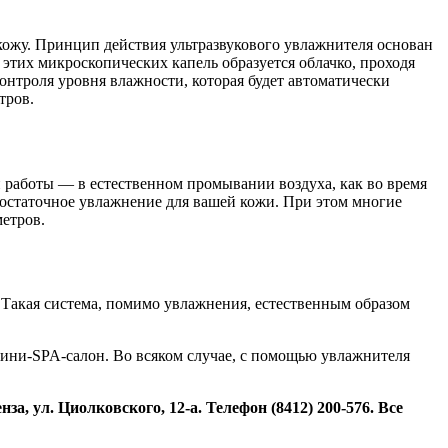
кожу. Принцип действия ультразвукового увлажнителя основан
 этих микроскопических капель образуется облачко, проходя
контроля уровня влажности, которая будет автоматически
тров.
п работы — в естественном промывании воздуха, как во время
 достаточное увлажнение для вашей кожи. При этом многие
етров.
 Такая система, помимо увлажнения, естественным образом
мини-SPA-салон. Во всяком случае, с помощью увлажнителя
 ул. Циолковского, 12-а. Телефон (8412) 200-576. Все