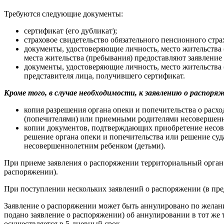
Требуются следующие документы:
сертификат (его дубликат);
страховое свидетельство обязательного пенсионного стр
документы, удостоверяющие личность, место жительства
места жительства (пребывания) предоставляют заявление
документы, удостоверяющие личность, место жительства 
представителя лица, получившего сертификат.
Кроме того, в случае необходимости, к заявлению о распор
копия разрешения органа опеки и попечительства о расх
(попечителями) или приемными родителями несовершенно
копии документов, подтверждающих приобретение несове
решение органа опеки и попечительства или решение суд
несовершеннолетним ребенком (детьми).
При приеме заявления о распоряжении территориальный орган 
распоряжении).
При поступлении нескольких заявлений о распоряжении (в пред
Заявление о распоряжении может быть аннулировано по желанию
подано заявление о распоряжении) об аннулировании в тот же
осуществляется в 5-дневный срок.