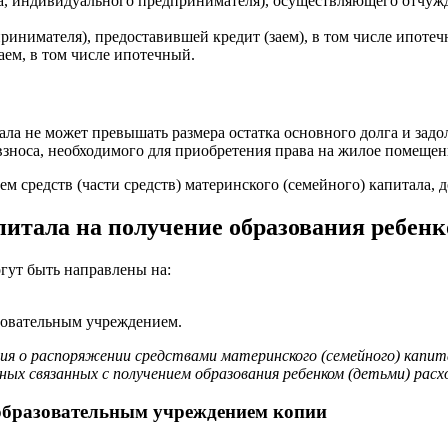
ца, индивидуального предпринимателя), осуществляющего отчуж
ринимателя), предоставившей кредит (заем), в том числе ипотеч
аем, в том числе ипотечный.
итала не может превышать размера остатка основного долга и за
взноса, необходимого для приобретения права на жилое помещен
м средств (части средств) материнского (семейного) капитала,
итала на получение образования ребен
огут быть направлены на:
зовательным учреждением.
ия о распоряжении средствами материнского (семейного) капит
ных связанных с получением образования ребенком (детьми) расх
 образовательным учреждением копии