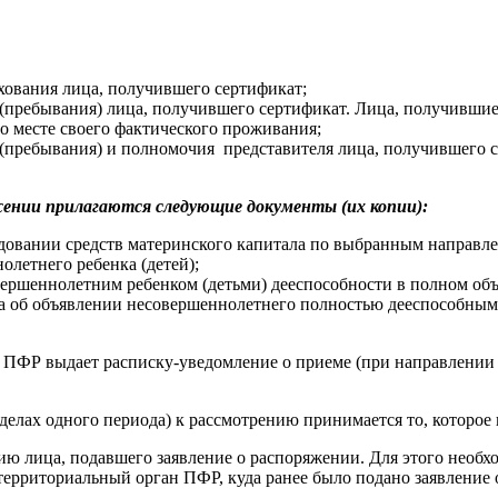
ахования лица, получившего сертификат;
 (пребывания) лица, получившего сертификат. Лица, получивши
 о месте своего фактического проживания;
(пребывания) и полномочия представителя лица, получившего сер
яжении прилагаются следующие документы (их копии):
одовании средств материнского капитала по выбранным направле
летнего ребенка (детей);
ршеннолетним ребенком (детьми) дееспособности в полном объе
а об объявлении несовершеннолетнего полностью дееспособным),
ПФР выдает расписку-уведомление о приеме (при направлении по
елах одного периода) к рассмотрению принимается то, которое 
 лица, подавшего заявление о распоряжении. Для этого необход
 территориальный орган ПФР, куда ранее было подано заявление