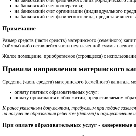
на банковский счет физического лица (юридического ли
на банковский счет кооператива;
на банковский счет организации (индивидуального предп
на банковский счет физического лица, предоставившего з
Примечание
Размер средств (части средств) материнского (семейного) кап
(займом) либо оставшейся части неуплаченной суммы паевого 
Жилое помещение, приобретаемое (строящееся) с использование
Правила направления материнского кап
Средства (часть средств) материнского (семейного) капитала м
оплату платных образовательных услуг;
оплату проживания в общежитии, предоставляемом обра
К ранее указанным документам, требуемым при подаче заявлен
на получение образования ребенком (детьми) и осуществление и
При оплате образовательных услуг - заверенные