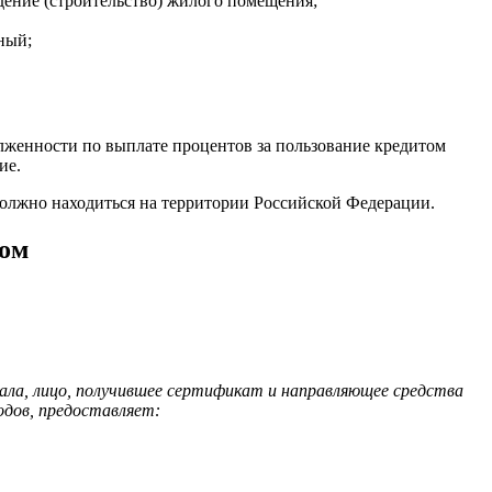
дение (строительство) жилого помещения;
ный;
долженности по выплате процентов за пользование кредитом
ие.
 должно находиться на территории Российской Федерации.
ком
ала, лицо, получившее сертификат и направляющее средства
одов, предоставляет: