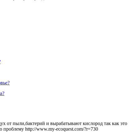
?
овье?
а?
ух от пыли,бактерий и вырабатывают кислород так как это
ю проблему http://www.my-ecoquest.com/?r=730