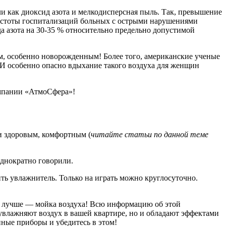
и как диоксид азота и мелкодисперсная пыль. Так, превышение
астоты госпитализаций больных с острыми нарушениями
 азота на 30-35 % относительно предельно допустимой
ям, особенно новорожденным! Более того, американские ученые
 И особенно опасно вдыхание такого воздуха для женщин
омпании «АтмоСфера»!
 и здоровым, комфортным (
читайте статьи по данной теме
однократно говорили.
ить увлажнитель. Только на
играть можно круглосуточно.
ще лучше — мойка воздуха! Всю информацию об этой
увлажняют воздух в вашей квартире, но и обладают эффектами
ные приборы и убедитесь в этом!