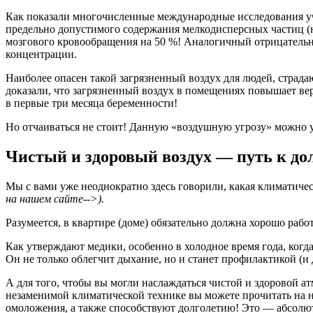
Как показали многочисленные международные исследования уче
предельно допустимого содержания мелкодисперсных частиц (
мозгового кровообращения на 50 %! Аналогичный отрицательн
концентрации.
Наиболее опасен такой загрязненный воздух для людей, страд
доказали, что загрязненный воздух в помещениях повышает в
в первые три месяца беременности!
Но отчаиваться не стоит! Данную «воздушную угрозу» можно у
Чистый и здоровый воздух — путь к до
Мы с вами уже неоднократно здесь говорили, какая климатичес
на нашем
сайте-->).
Разумеется, в квартире (доме) обязательно должна хорошо рабо
Как утверждают медики, особенно в холодное время года, когд
Он не только облегчит дыхание, но и станет профилактикой (и
А для того, чтобы вы могли наслаждаться чистой и здоровой 
незаменимой климатической технике вы можете прочитать на н
омоложения, а также способствуют долголетию! Это — абсолют