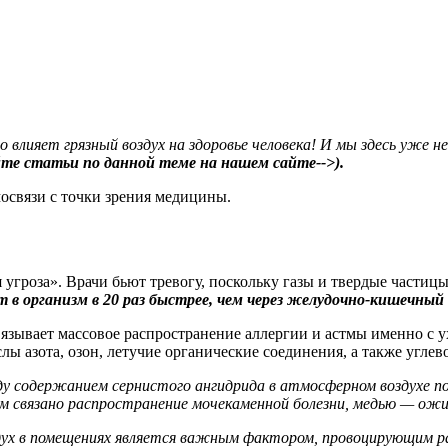
о влияет грязный воздух на здоровье человека! И мы здесь уже 
те статьи по данной теме на нашем
сайте-->).
освязи с точки зрения медицины.
угроза». Врачи бьют тревогу, поскольку газы и твердые частиц
в организм в 20 раз быстрее, чем через желудочно-кишечный 
язывает массовое распространение аллергии и астмы именно с у
лы азота, озон, летучие органические соединения, а также углев
у содержанием сернистого ангидрида в атмосферном воздухе п
зом связано распространение мочекаменной болезни, медью — ож
здух в помещениях является важным фактором, провоцирующим р