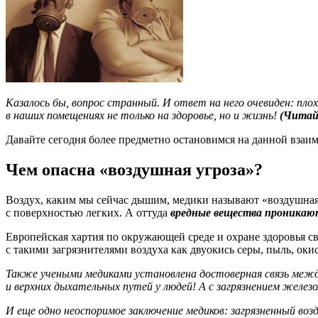
Казалось бы, вопрос странный. И ответ на него очевиден: плох
в наших помещениях не только на здоровье, но и жизнь!
(Читай
Давайте сегодня более предметно остановимся на данной взаим
Чем опасна «воздушная угроза»?
Воздух, каким мы сейчас дышим, медики называют «воздушная 
с поверхностью легких. А оттуда
вредные вещества проникают 
Европейская хартия по окружающей среде и охране здоровья св
с такими загрязнителями воздуха как двуокись серы, пыль, окис
Также учеными медиками установлена достоверная связь межд
и верхних дыхательных путей у людей! А с загрязнением желе
И еще одно неоспоримое заключение медиков: загрязненный во