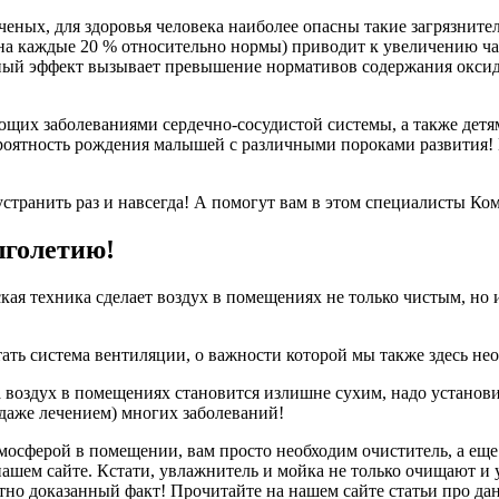
ных, для здоровья человека наиболее опасны такие загрязнител
на каждые 20 % относительно нормы) приводит к увеличению ч
ый эффект вызывает превышение нормативов содержания оксида
ающих заболеваниями сердечно-сосудистой системы, а также дет
ероятность рождения малышей с различными пороками развития!
странить раз и навсегда! А помогут вам в этом специалисты К
лголетию!
кая техника сделает воздух в помещениях не только чистым, но
тать система вентиляции, о важности которой мы также здесь не
а воздух в помещениях становится излишне сухим, надо установ
 даже лечением) многих заболеваний!
атмосферой в помещении, вам просто необходим очиститель, а е
ашем сайте. Кстати, увлажнитель и мойка не только очищают и 
но доказанный факт! Прочитайте на нашем сайте статьи про дан