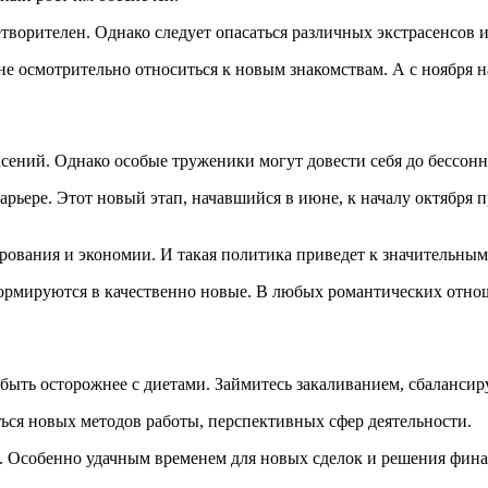
летворителен. Однако следует опасаться различных экстрасенсов 
айне осмотрительно относиться к новым знакомствам. А с ноября 
сений. Однако особые труженики могут довести себя до бессонн
рьере. Этот новый этап, начавшийся в июне, к началу октября 
ирования и экономии. И такая политика приведет к значительны
ормируются в качественно новые. В любых романтических отно
ыть осторожнее с диетами. Займитесь закаливанием, сбалансиру
ься новых методов работы, перспективных сфер деятельности.
 Особенно удачным временем для новых сделок и решения финан