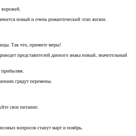
и ворожей.
начнется новый и очень романтический этап жизни.
ицы. Так что, примите меры!
приведет представителей данного знака новый, значительный
м прибылям.
шениях грядут перемены.
йте свое питание.
совых вопросов станут март и ноябрь.