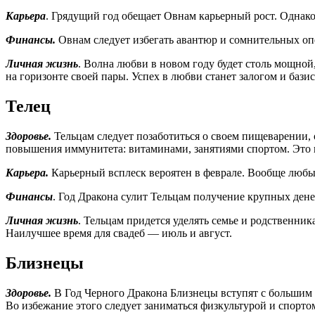
Карьера
. Грядущий год обещает Овнам карьерный рост. Однако
Финансы.
Овнам следует избегать авантюр и сомнительных опе
Личная жизнь
. Волна любви в новом году будет столь мощной
на горизонте своей пары. Успех в любви станет залогом и бази
Телец
Здоровье.
Тельцам следует позаботиться о своем пищеварении, о
повышения иммунитета: витаминами, занятиями спортом. Это п
Карьера.
Карьерный всплеск вероятен в феврале. Вообще любые
Финансы
. Год Дракона сулит Тельцам получение крупных де
Личная жизнь
. Тельцам придется уделять семье и родственник
Наилучшее время для свадеб — июль и август.
Близнецы
Здоровье.
В Год Черного Дракона Близнецы вступят с большим п
Во избежание этого следует заниматься физкультурой и спорто