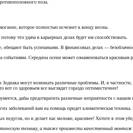
противоположного пола.
могание, которое полностью исчезнет к концу весны.
 потому что удача в карьерных делах будет им способствовать.
те, обещают быть успешными. В финансовых делах — безоблачнос
ата событиями. Середина осени может ознаменоваться красивым 
 Зодиака могут возникать различные проблемы. И, в частности, 
то вот со здоровьем все выглядит гораздо оптимистичнее!
Разумеется, дабы предотвратить различные неприятности с наши
огих заболеваний вам на помощь придет климатическая техника.
ых недугов, но и делает нас моложе, красивее! Хотите в этом 
тическую технику, а также произвести качественный монтаж 