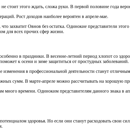
 не стоит этого ждать, сложа руки. В первой половине года вер
раций. Рост доходов наиболее вероятен в апреле-мае.
, что захватит Овнов без остатка. Одинокие представители этог
сом для всех прочих сфер жизни.
собенно в праздники. В весенне-летний период хлопот со здоров
оможет к осени и зиме защититься от простудных заболеваний.
 изменения в профессиональной деятельности станут отличным 
нежных сумм. В марте-апреле можно рассчитывать на хорошую п
ам много времени. Одиноким представителям данного знака в апре
отенциалом здоровья. Но если они станут расходовать свои сил
м.