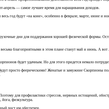
т-апрель — самое лучшее время для наращивания доходов.
есь год будут «на коне», особенно в феврале, марте, июне и но
рузочные дни для поддержания хорошей физической формы. Ос
Но весьма благоприятными в этом плане станут май и июнь. А во
орпионов будет удачным. Но для этого придется немало потруди
дут просто феерическими! Женатые и замужние Скорпионы пол
.
Поэтому для профилактики стрессов, нервных истощений, обост
 йога, физкультура.
ный рост им обеспечен.