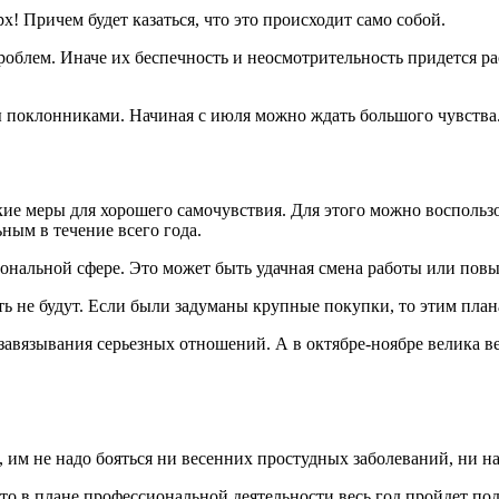
! Причем будет казаться, что это происходит само собой.
блем. Иначе их беспечность и неосмотрительность придется рас
ы поклонниками. Начиная с июля можно ждать большого чувства
кие меры для хорошего самочувствия. Для этого можно восполь
ным в течение всего года.
ональной сфере. Это может быть удачная смена работы или пов
ь не будут. Если были задуманы крупные покупки, то этим пла
завязывания серьезных отношений. А в октябре-ноябре велика в
, им не надо бояться ни весенних простудных заболеваний, ни н
о в плане профессиональной деятельности весь год пройдет по