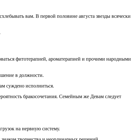
хлебывать вам. В первой половине августа звезды всячески
.
зоваться фитотерапией, ароматерапией и прочими народными
ышение в должности.
нам суждено исполниться.
ероятность бракосочетания. Семейным же Девам следует
агрузок на нервную систему.
д знаком творчества и неординарных решений.