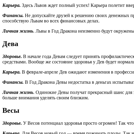
Карьера.
Здесь Львов ждет полный успех! Карьера полетит вверх
Финансы.
Не допускайте друзей к решению своих денежных про
способствую Львам во всех финансовых делах.
Личная жизнь
. Львы в Год Дракона неизменно будут окружен
Дева
Здоровье.
В начале года Девам следует принять профилактичес
средствами. Вообще же состояние здоровья у Дев будет нормаль
Карьера.
В феврале-апреле Дев ожидают изменения в професси
Финансы.
В Год Дракона Девы недостатка в деньгах испытыват
Личная жизнь
. Одинокие Девы получат прекрасный шанс для 
больше внимания уделять своим близким.
Весы
Здоровье.
У Весов потенциал здоровья просто огромен! Так что
Карьера.
Для Весов новый год — время пожинать плоды. Так чт