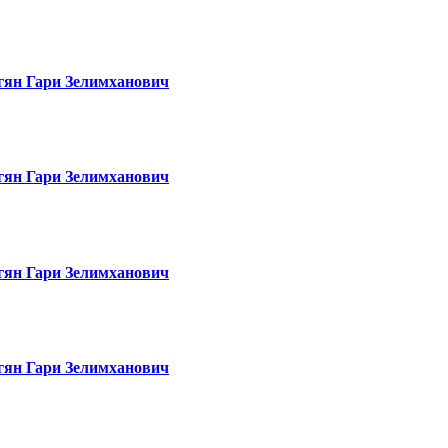
гян Гари Зелимханович
гян Гари Зелимханович
гян Гари Зелимханович
гян Гари Зелимханович