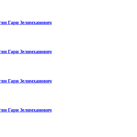
гян Гари Зелимханович
гян Гари Зелимханович
гян Гари Зелимханович
гян Гари Зелимханович