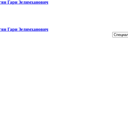
гян Гари Зелимханович
гян Гари Зелимханович