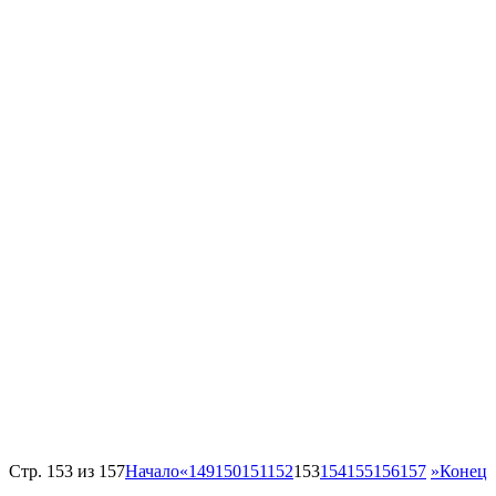
Стр. 153 из 157
Начало
«
149
150
151
152
153
154
155
156
157
»
Конец