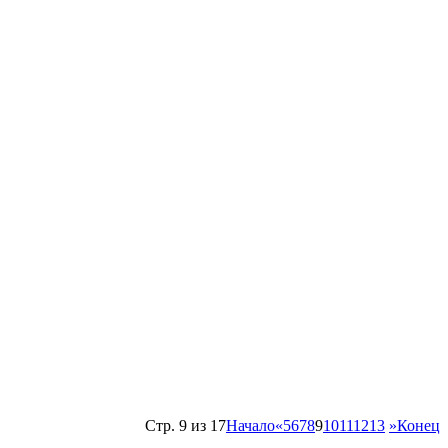
Стр. 9 из 17
Начало
«
5
6
7
8
9
10
11
12
13
»
Конец