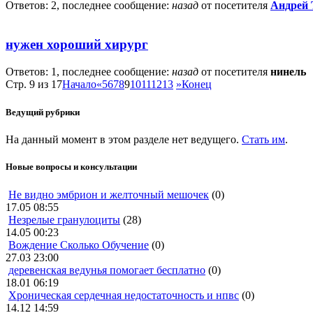
Ответов: 2, последнее сообщение:
назад
от посетителя
Андрей 
нужен хороший хирург
Ответов: 1, последнее сообщение:
назад
от посетителя
нинель
Стр. 9 из 17
Начало
«
5
6
7
8
9
10
11
12
13
»
Конец
Ведущий рубрики
На данный момент в этом разделе нет ведущего.
Стать им
.
Новые вопросы и консультации
Не видно эмбрион и желточный мешочек
(0)
17.05 08:55
Незрелые гранулоциты
(28)
14.05 00:23
Вождение Сколько Обучение
(0)
27.03 23:00
деревенская ведунья помогает бесплатно
(0)
18.01 06:19
Хроническая сердечная недостаточность и нпвс
(0)
14.12 14:59