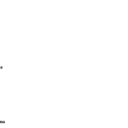
на
на