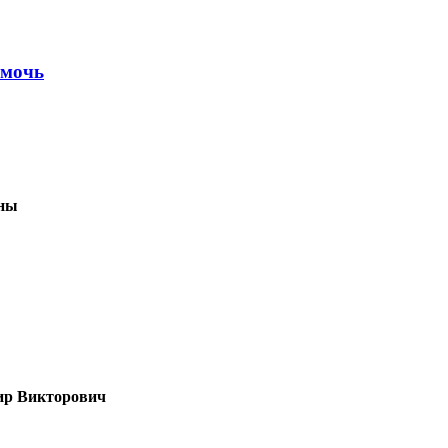
омочь
ены
ир Викторович