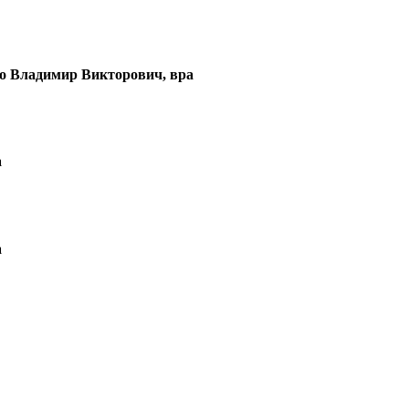
 Владимир Викторович, вра
а
а