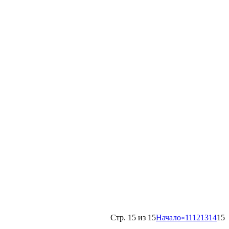
Стр. 15 из 15
Начало
«
11
12
13
14
15