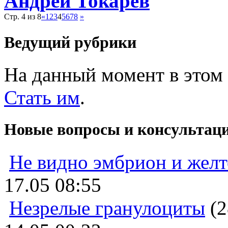
Андрей Токарев
Стр. 4 из 8
«
1
2
3
4
5
6
7
8
»
Ведущий рубрики
На данный момент в этом 
Стать им
.
Новые вопросы и консультац
Не видно эмбрион и жел
17.05 08:55
Незрелые гранулоциты
(2