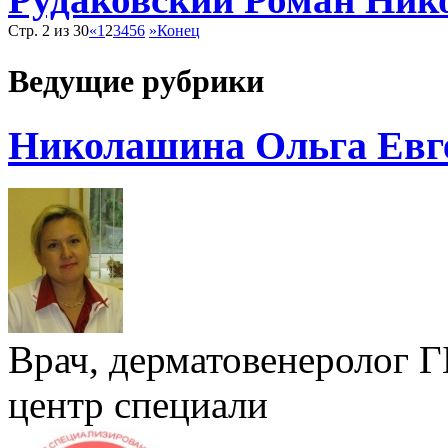
Стр. 2 из 30
«
1
2
3
4
5
6
»
Конец
Ведущие рубрики
Николашина Ольга Евг
Врач, дерматовенеролог 
центр специали