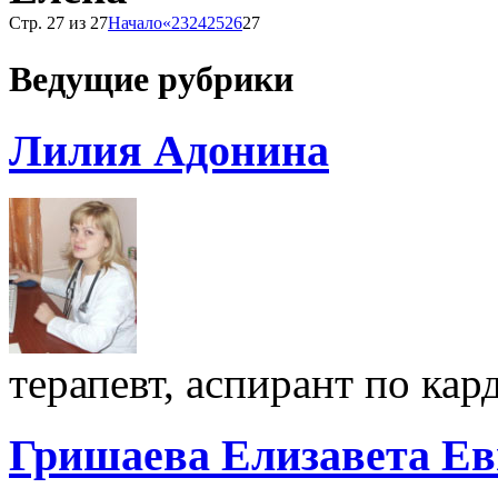
Стр. 27 из 27
Начало
«
23
24
25
26
27
Ведущие рубрики
Лилия Адонина
терапевт, аспирант по ка
Гришаева Елизавета Ев