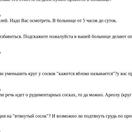
о
лей. Надо Вас осмотреть. В больнице от 5 часов до суток.
е избавиться. Подскажите пожалуйста в вашей больнице делают о
о
и уменьшить круг у сосков "кажется яблоко называется"?у вас п
о
ли речь идет о рудиментарных сосках, то да можно. Ареолу (кру
ция на "втянутый сосок"? И возможно ли подтянуть грудь по оре
о