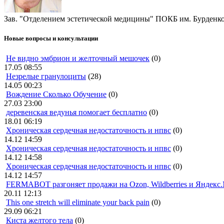
Зав. "Отделением эстетической медицины" ПОКБ им. Бурденк
Новые вопросы и консультации
Не видно эмбрион и желточный мешочек
(0)
17.05 08:55
Незрелые гранулоциты
(28)
14.05 00:23
Вождение Сколько Обучение
(0)
27.03 23:00
деревенская ведунья помогает бесплатно
(0)
18.01 06:19
Хроническая сердечная недостаточность и нпвс
(0)
14.12 14:59
Хроническая сердечная недостаточность и нпвс
(0)
14.12 14:58
Хроническая сердечная недостаточность и нпвс
(0)
14.12 14:57
FERMABOT разгоняет продажи на Ozon, Wildberries и Яндекс
20.11 12:13
This one stretch will eliminate your back pain
(0)
29.09 06:21
Киста желтого тела
(0)