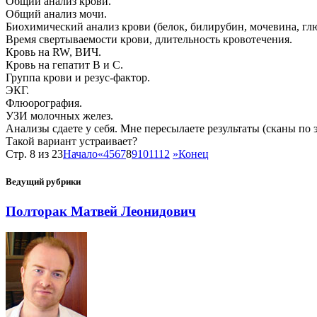
Общий анализ крови.
Общий анализ мочи.
Биохимический анализ крови (белок, билирубин, мочевина, глю
Время свертываемости крови, длительность кровотечения.
Кровь на RW, ВИЧ.
Кровь на гепатит В и С.
Группа крови и резус-фактор.
ЭКГ.
Флюорография.
УЗИ молочных желез.
Анализы сдаете у себя. Мне пересылаете результаты (сканы по э
Такой вариант устраивает?
Стр. 8 из 23
Начало
«
4
5
6
7
8
9
10
11
12
»
Конец
Ведущий рубрики
Полторак Матвей Леонидович