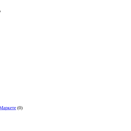
о
.Маркете
(0)