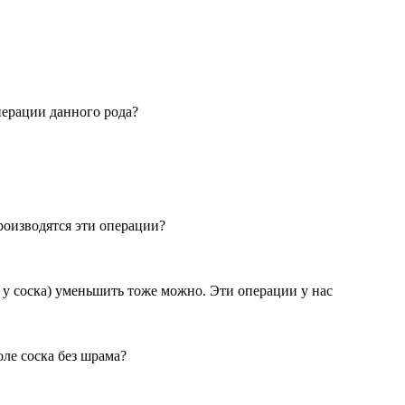
перации данного рода?
роизводятся эти операции?
г у соска) уменьшить тоже можно. Эти операции у нас
оле соска без шрама?