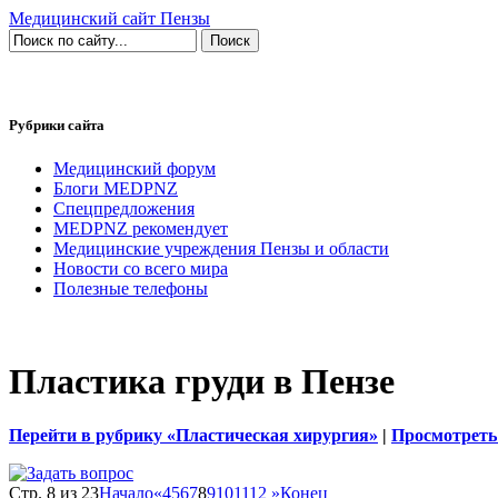
Медицинский сайт Пензы
Рубрики сайта
Медицинский форум
Блоги MEDPNZ
Спецпредложения
MEDPNZ рекомендует
Медицинские учреждения Пензы и области
Новости со всего мира
Полезные телефоны
Пластика груди в Пензе
Перейти в рубрику «Пластическая хирургия»
|
Просмотреть
Стр. 8 из 23
Начало
«
4
5
6
7
8
9
10
11
12
»
Конец