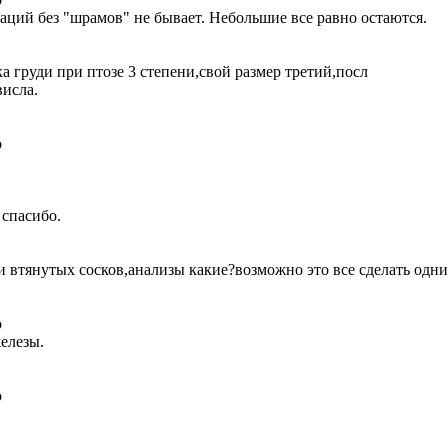
ераций без "шрамов" не бывает. Небольшие все равно остаются.
а груди при птозе 3 степени,свой размер третий,посл
висла.
о
 спасибо.
втянутых сосков,анализы какие?возможно это все сделать одним
о
елезы.
о