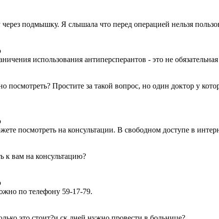
через подмышку. Я слышала что перед операцией нельзя пользов
о
аничения использования антиперсперантов - это не обязательная
но посмотреть? Простите за такой вопрос, но один доктор у кото
о
ожете посмотреть на консультации. В свободном доступе в интер
ь к вам на консультацию?
о
ожно по телефону 59-17-79.
олько это стоит?и ск дней нужно провести в больнице?