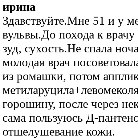
ирина
Здавствуйте.Мне 51 и у м
вульвы.До похода к врачу
зуд, сухость.Не спала но
молодая врач посоветовал
из ромашки, потом апплик
метиларуцила+левомеколя
горошину, после через не
сама пользуюсь Д-пантен
отшелушевание кожи.