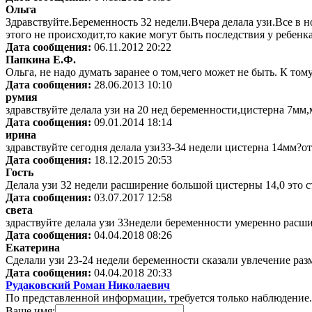
Ольга
Здравствуйте.Беременность 32 недели.Вчера делала узи.Все в н
этого не происходит,то какие могут быть последствия у ребен
Дата сообщения:
06.11.2012 20:22
Папкина Е.Ф.
Ольга, не надо думать заранее о том,чего может не быть. К т
Дата сообщения:
28.06.2013 10:10
румия
здравствуйте делала узи на 20 нед беременности,цистерна 7мм,
Дата сообщения:
09.01.2014 18:14
ирина
здравствуйте сегодня делала узи33-34 недели цистерна 14мм?от
Дата сообщения:
18.12.2015 20:53
Гость
Делала узи 32 недели расширение большой цистерны 14,0 это 
Дата сообщения:
03.07.2017 12:58
света
здраствуйте делала узи 33недели беременности умеренно расш
Дата сообщения:
04.04.2018 08:26
Екатерина
Сделали узи 23-24 недели беременности сказали увлечение раз
Дата сообщения:
04.04.2018 20:33
Рудаковский Роман Николаевич
По представленной информации, требуется только наблюдение.
Ваше имя: