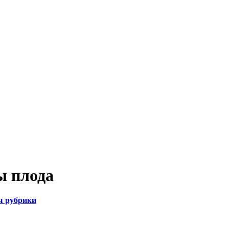
ы плода
ы рубрики