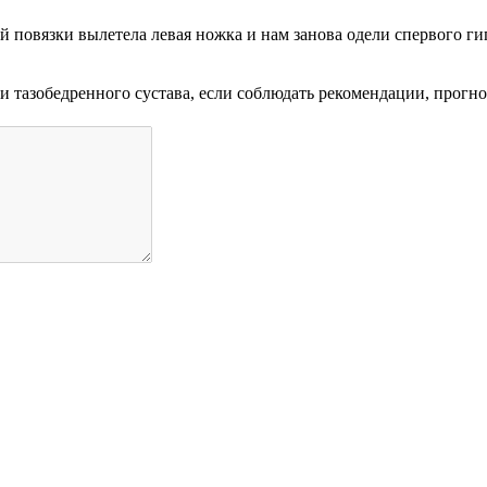
ой повязки вылетела левая ножка и нам занова одели спервого г
ии тазобедренного сустава, если соблюдать рекомендации, прогн