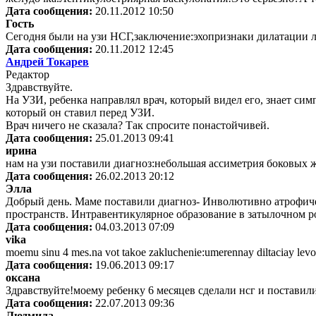
Дата сообщения:
20.11.2012 10:50
Гость
Сегодня были на узи НСГ,заключение:эхопризнаки дилатации лев
Дата сообщения:
20.11.2012 12:45
Андрей Токарев
Редактор
Здравствуйте.
На УЗИ, ребенка направлял врач, который видел его, знает симп
который он ставил перед УЗИ.
Врач ничего не сказала? Так спросите понастойчивей.
Дата сообщения:
25.01.2013 09:41
ирина
нам на узи поставили диагноз:небольшая ассиметрия боковых ж
Дата сообщения:
26.02.2013 20:12
Элла
Добрый день. Маме поставили диагноз- Инволютивно атрофиче
пространств. Интравентикулярное образование в затылочном ро
Дата сообщения:
04.03.2013 07:09
vika
moemu sinu 4 mes.na vot takoe zakluchenie:umerennay diltaciay levo
Дата сообщения:
19.06.2013 09:17
оксана
Здравствуйте!моему ребенку 6 месяцев сделали нсг и поставили
Дата сообщения:
22.07.2013 09:36
Людмила