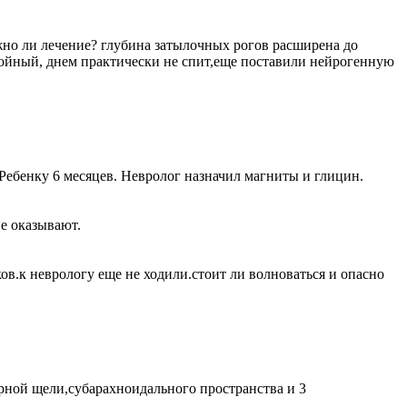
жно ли лечение? глубина затылочных рогов расширена до
окойный, днем практически не спит,еще поставили нейрогенную
 Ребенку 6 месяцев. Невролог назначил магниты и глицин.
е оказывают.
в.к неврологу еще не ходили.стоит ли волноваться и опасно
рной щели,субарахноидального пространства и 3