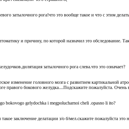
ого затылочного рога!что это вообще такое и что с этим делать
томатику и причину, по которой назначил это обследование. Так 
елудочков.дилятация затылочного рога слева.что это означает?
ское изменение головного мозга с развитием картикальной атр
ге правого бокового желудка....Подскажите пожалуйста. Очень 
go bokovogo gelydochka i megpolucharnoi cheli .opasno li ito?
 такое заключение делатации з/о б/мел.скажите пожалуйста это 