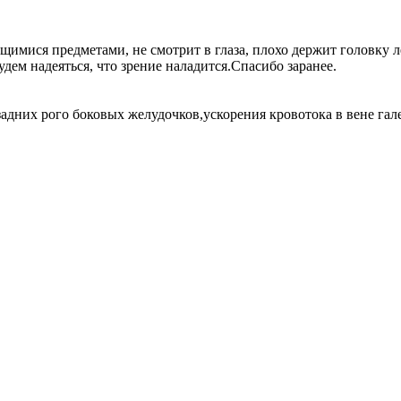
жущимися предметами, не смотрит в глаза, плохо держит головк
удем надеяться, что зрение наладится.Спасибо заранее.
адних рого боковых желудочков,ускорения кровотока в вене гале