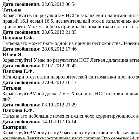
Дата сообщения:
22.05.2012 06:54
Татьяна
Здравствуйте, по результатам НСГ в заключении написано дила
правый 16,1 левый 16,5. незначительный отек в затылочных д
кривошею. Может ли быть причина беспокойства из за этого. з
Дата сообщения:
23.05.2012 21:33
Папкина Е.Ф.
Татьяна,это может быть одной из причин беспокойства.Лечение
Дата сообщения:
28.06.2012 17:46
Юлия Я.
Здравствуйте! У нас по результатам НСГ Легкая дилатация зат
Дата сообщения:
02.07.2012 20:45
Папкина Е.Ф.
Юлия,при отсутствии неврологической сиптоматики прогноз хо
Дата сообщения:
27.09.2012 16:17
Татьяна
Здравствуйте!Моей дочке 7 мес.Ходили на НСГ поставили диаг
ли?
Дата сообщения:
03.10.2012 21:29
Папкина Е.Ф.
Татьяна,это небольшие изменения,неплохо корригирующиеся ле
Дата сообщения:
14.11.2012 16:14
Екатерина
Здравствуйте!Моему сыну 9 месяцев,ему поставили:Легкая дил
желудочка.Лентикулостриярная васкулопатия!Это серьезно?А то