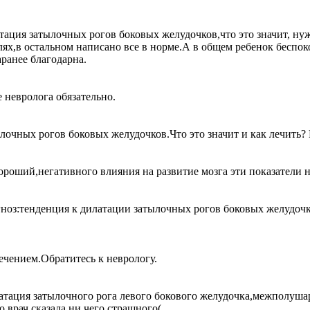
тация затылочных рогов боковых желудочков,что это значит, ну
олях,в остальном написано все в норме.А в общем ребенок бесп
аранее благодарна.
 невролога обязательно.
ылочных рогов боковых желудочков.Что это значит и как лечить?
роший,негативного влияния на развитие мозга эти показатели н
ноз:тенденция к дилатации затылочных рогов боковых желудочко
чением.Обратитесь к неврологу.
атация затылочного рога левого бокового желудочка,межполуша
 врач сказала,ни чего страшного(