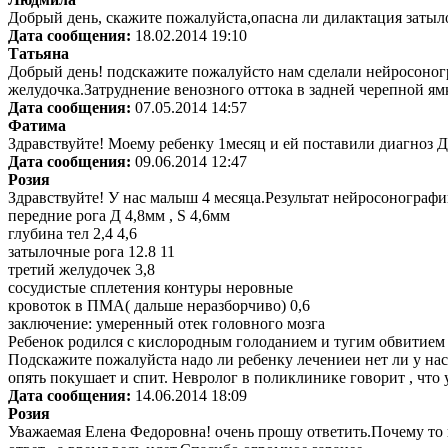
Добрый день, скажите пожалуйста,опасна ли дилактация затыл
Дата сообщения:
18.02.2014 19:10
Татьяна
Добрый день! подскажите пожалуйсто нам сделали нейросоног
желудочка.Затруднение венозного оттока в задней черепной ямк
Дата сообщения:
07.05.2014 14:57
Фатима
Здравствуйте! Моему ребенку 1месяц и ей поставили диагноз 
Дата сообщения:
09.06.2014 12:47
Розия
Здравствуйте! У нас малыш 4 месяца.Результат нейросонографи
передние рога Д 4,8мм , S 4,6мм
глубина тел 2,4 4,6
затылочные рога 12.8 11
третий желудочек 3,8
сосудистые сплетения контуры неровные
кровоток в ПМА( дальше неразборчиво) 0,6
заключение: умеренный отек головного мозга
Ребенок родился с кислородным голоданием и тугим обвитием
Подскажите пожалуйста надо ли ребенку лечениеи нет ли у нас к
опять покушает и спит. Невролог в поликлинике говорит , что 
Дата сообщения:
14.06.2014 18:09
Розия
Уважаемая Елена Федоровна! очень прошу ответить.Почему то к 