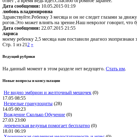
ответ , а время ведь идет.Спасибо огромное заранее.
Дата сообщения:
10.05.2015 01:19
любовь владимировна
Здравствуйте.Ребенку 3 месяца и он не следит глазами за дви
рогов.Это может влиять на зрение.Наш невролог говорит, что б
Дата сообщения:
22.07.2015 21:55
лариса
моему ребенку 2,5 месяца нам поставили диагноз эхопризнаки з
Стр. 1 из 2
1
2
»
Ведущий рубрики
На данный момент в этом разделе нет ведущего.
Стать им
.
Новые вопросы и консультации
Не видно эмбрион и желточный мешочек
(0)
17.05 08:55
Незрелые гранулоциты
(28)
14.05 00:23
Вождение Сколько Обучение
(0)
27.03 23:00
деревенская ведунья помогает бесплатно
(0)
18.01 06:19
Хроническая сердечная недостаточность и нпвс
(0)