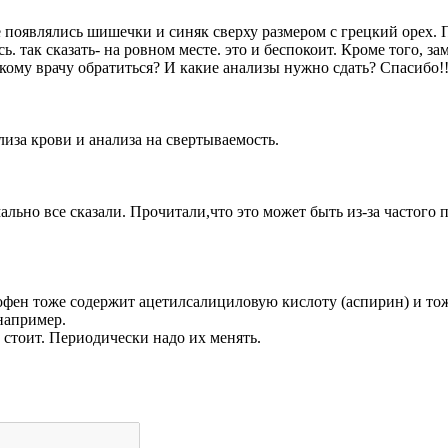
оге появлялись шишечки и синяк сверху размером с грецкий орех
ь. так сказать- на ровном месте. это и беспокоит. Кроме того, з
акому врачу обратиться? И какие анализы нужно сдать? Спасибо!
лиза крови и анализа на свертываемость.
ально все сказали. Прочитали,что это может быть из-за частого 
фен тоже содержит ацетилсалициловую кислоту (аспирин) и тож
например.
 стоит. Периодически надо их менять.