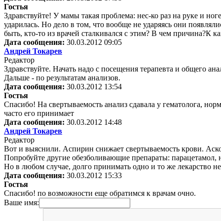
Гостья
Здравствуйте! У мамы такая проблема: нес-ко раз на руке и н
ударилась. Но дело в том, что вообще не ударяясь они появлялис
быть, кто-то из врачей сталкивался с этим? В чем причина?К к
Дата сообщения:
30.03.2012 09:05
Андрей Токарев
Редактор
Здравствуйте. Начать надо с посещения терапевта и общего ана
Дальше - по результатам анализов.
Дата сообщения:
30.03.2012 13:54
Гостья
Спасибо! На свертываемость анализ сдавала у гематолога, норм
часто его принимает
Дата сообщения:
30.03.2012 14:48
Андрей Токарев
Редактор
Вот и выяснили. Аспирин снижает свертываемость крови. Аско
Попробуйте другие обезболивающие препараты: парацетамол, 
Но в любом случае, долго принимать одно и то же лекарство не
Дата сообщения:
30.03.2012 15:33
Гостья
Спасибо! по возможности еще обратимся к врачам очно.
Ваше имя: